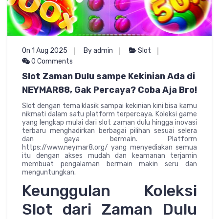
On 1 Aug 2025
By admin
Slot
0 Comments
Slot Zaman Dulu sampe Kekinian Ada di
NEYMAR88, Gak Percaya? Coba Aja Bro!
Slot dengan tema klasik sampai kekinian kini bisa kamu
nikmati dalam satu platform terpercaya. Koleksi game
yang lengkap mulai dari slot zaman dulu hingga inovasi
terbaru menghadirkan berbagai pilihan sesuai selera
dan gaya bermain. Platform
https://www.neymar8.org/ yang menyediakan semua
itu dengan akses mudah dan keamanan terjamin
membuat pengalaman bermain makin seru dan
menguntungkan.
Keunggulan Koleksi
Slot dari Zaman Dulu