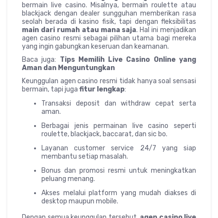
bermain live casino. Misalnya, bermain roulette atau
blackjack dengan dealer sungguhan memberikan rasa
seolah berada di kasino fisik, tapi dengan fleksibilitas
main dari rumah atau mana saja
. Hal ini menjadikan
agen casino resmi sebagai pilihan utama bagi mereka
yang ingin gabungkan keseruan dan keamanan.
Baca juga:
Tips Memilih Live Casino Online yang
Aman dan Menguntungkan
Keunggulan agen casino resmi tidak hanya soal sensasi
bermain, tapi juga
fitur lengkap
:
Transaksi deposit dan withdraw cepat serta
aman.
Berbagai jenis permainan live casino seperti
roulette, blackjack, baccarat, dan sic bo.
Layanan customer service 24/7 yang siap
membantu setiap masalah.
Bonus dan promosi resmi untuk meningkatkan
peluang menang.
Akses melalui platform yang mudah diakses di
desktop maupun mobile.
Dengan semua keunggulan tersebut,
agen casino live