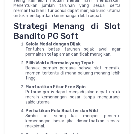
sering kali lebih mudah meraih hasil memuaskan.
Menentukan jumlah taruhan yang sesuai serta
memanfaatkan fitur bonus dapat menjadi kunci utama
untuk mendapatkan kemenangan lebih cepat.
Strategi Menang di Slot
Bandito PG Soft
Kelola Modal dengan Bijak
Tentukan batas taruhan sejak awal agar
permainan tetap aman dan tidak merugikan.
Pilih Waktu Bermain yang Tepat
Banyak pemain percaya bahwa slot memiliki
momen tertentu di mana peluang menang lebih
tinggi.
Manfaatkan Fitur Free Spin
Putaran gratis dapat menjadi jalan cepat untuk
meraih kemenangan besar tanpa mengurangi
saldo utama.
Perhatikan Pola Scatter dan Wild
Simbol ini sering kali menjadi penentu
kemenangan besar jika dimanfaatkan secara
maksimal.