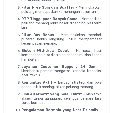
menambah modal bermain.
Fitur Free Spin dan Scatter
– Meningkatkan
peluang mendapatkan kemenangan beruntun.
RTP Tinggi pada Banyak Game
– Memastikan
peluang menang lebih besar dibanding platform
lain.
Fitur Buy Bonus
– Memungkinkan membeli
putaran bonus langsung untuk memperbesar
kesempatan menang.
Sistem Withdraw Cepat
– Membuat hasil
kemenangan bisa dicairkan dengan mudah tanpa
hambatan.
Layanan Customer Support 24 Jam
–
Membantu pemain mengatasi kendala transaksi
atau teknis.
Komunitas Aktif
– Berbagi strategi dan pola
gacor untuk meningkatkan peluang menang.
Link Alternatif yang Selalu Aktif
– Menjamin
akses tanpa gangguan, sehingga pemain bisa
terus bermain.
Pengalaman Bermain yang User-Friendly
–