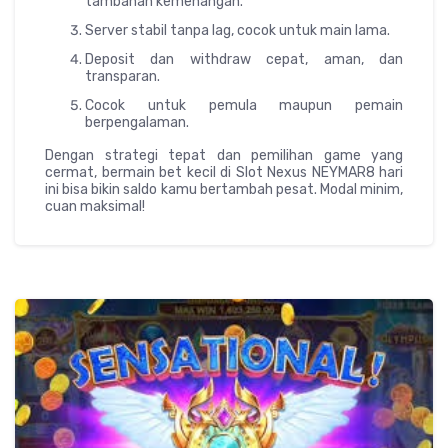
tambahan kemenangan.
Server stabil tanpa lag, cocok untuk main lama.
Deposit dan withdraw cepat, aman, dan
transparan.
Cocok untuk pemula maupun pemain
berpengalaman.
Dengan strategi tepat dan pemilihan game yang
cermat, bermain bet kecil di Slot Nexus NEYMAR8 hari
ini bisa bikin saldo kamu bertambah pesat. Modal minim,
cuan maksimal!