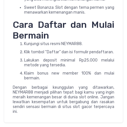
Sweet Bonanza: Slot dengan tema permen yang
menawarkan kemenangan manis.
Cara Daftar dan Mulai
Bermain
Kunjungi situs resmi NEYMAR88.
Klik tombol “Daftar” dan isi formulir pendaftaran.
Lakukan deposit minimal Rp25.000 melalui
metode yang tersedia.
Klaim bonus new member 100% dan mulai
bermain.
Dengan berbagai keunggulan yang ditawarkan,
NEYMAR88 menjadi pilihan tepat bagi kamu yang ingin
meraih kemenangan besar di dunia slot online. Jangan
lewatkan kesempatan untuk bergabung dan rasakan
sendiri sensasi bermain di situs slot gacor terpercaya
ini.