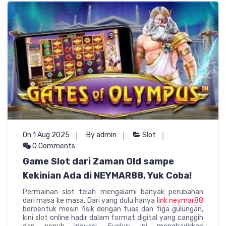
On 1 Aug 2025
By admin
Slot
0 Comments
Game Slot dari Zaman Old sampe
Kekinian Ada di NEYMAR88, Yuk Coba!
Permainan slot telah mengalami banyak perubahan
dari masa ke masa. Dari yang dulu hanya
link neymar88
berbentuk mesin fisik dengan tuas dan tiga gulungan,
kini slot online hadir dalam format digital yang canggih