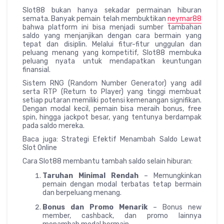
Slot88 bukan hanya sekadar permainan hiburan
semata. Banyak pemain telah membuktikan
neymar88
bahwa platform ini bisa menjadi sumber tambahan
saldo yang menjanjikan dengan cara bermain yang
tepat dan disiplin. Melalui fitur-fitur unggulan dan
peluang menang yang kompetitif, Slot88 membuka
peluang nyata untuk mendapatkan keuntungan
finansial.
Sistem RNG (Random Number Generator) yang adil
serta RTP (Return to Player) yang tinggi membuat
setiap putaran memiliki potensi kemenangan signifikan.
Dengan modal kecil, pemain bisa meraih bonus, free
spin, hingga jackpot besar, yang tentunya berdampak
pada saldo mereka.
Baca juga: Strategi Efektif Menambah Saldo Lewat
Slot Online
Cara Slot88 membantu tambah saldo selain hiburan:
Taruhan Minimal Rendah
– Memungkinkan
pemain dengan modal terbatas tetap bermain
dan berpeluang menang.
Bonus dan Promo Menarik
– Bonus new
member, cashback, dan promo lainnya