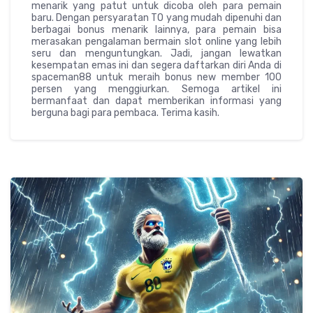
menarik yang patut untuk dicoba oleh para pemain
baru. Dengan persyaratan TO yang mudah dipenuhi dan
berbagai bonus menarik lainnya, para pemain bisa
merasakan pengalaman bermain slot online yang lebih
seru dan menguntungkan. Jadi, jangan lewatkan
kesempatan emas ini dan segera daftarkan diri Anda di
spaceman88 untuk meraih bonus new member 100
persen yang menggiurkan. Semoga artikel ini
bermanfaat dan dapat memberikan informasi yang
berguna bagi para pembaca. Terima kasih.