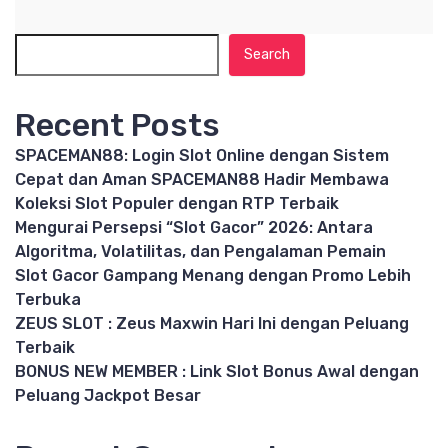
Search
Recent Posts
SPACEMAN88: Login Slot Online dengan Sistem
Cepat dan Aman SPACEMAN88 Hadir Membawa
Koleksi Slot Populer dengan RTP Terbaik
Mengurai Persepsi “Slot Gacor” 2026: Antara
Algoritma, Volatilitas, dan Pengalaman Pemain
Slot Gacor Gampang Menang dengan Promo Lebih
Terbuka
ZEUS SLOT : Zeus Maxwin Hari Ini dengan Peluang
Terbaik
BONUS NEW MEMBER : Link Slot Bonus Awal dengan
Peluang Jackpot Besar