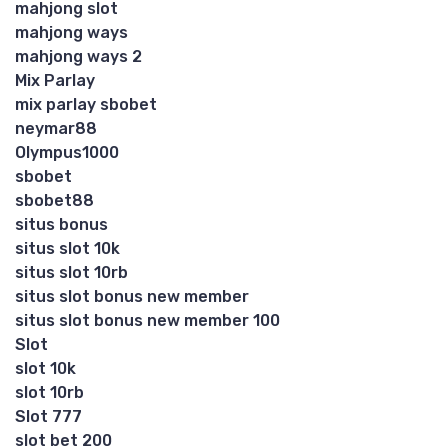
mahjong slot
mahjong ways
mahjong ways 2
Mix Parlay
mix parlay sbobet
neymar88
Olympus1000
sbobet
sbobet88
situs bonus
situs slot 10k
situs slot 10rb
situs slot bonus new member
situs slot bonus new member 100
Slot
slot 10k
slot 10rb
Slot 777
slot bet 200