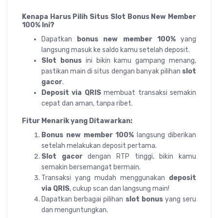
Kenapa Harus Pilih Situs Slot Bonus New Member
100% Ini?
Dapatkan
bonus new member 100%
yang
langsung masuk ke saldo kamu setelah deposit.
Slot bonus
ini bikin kamu gampang menang,
pastikan main di situs dengan banyak pilihan
slot
gacor
.
Deposit via QRIS
membuat transaksi semakin
cepat dan aman, tanpa ribet.
Fitur Menarik yang Ditawarkan:
Bonus new member 100%
langsung diberikan
setelah melakukan deposit pertama.
Slot gacor
dengan RTP tinggi, bikin kamu
semakin bersemangat bermain.
Transaksi yang mudah menggunakan
deposit
via QRIS
, cukup scan dan langsung main!
Dapatkan berbagai pilihan
slot bonus
yang seru
dan menguntungkan.