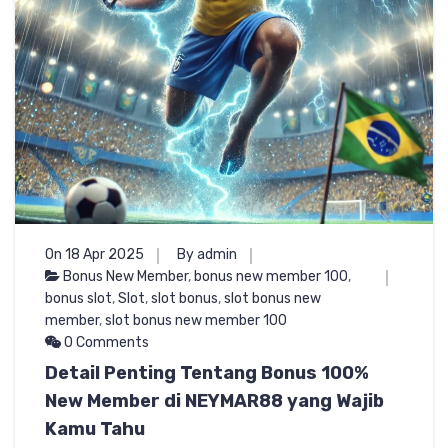
On 18 Apr 2025
By admin
Bonus New Member
,
bonus new member 100
,
bonus slot
,
Slot
,
slot bonus
,
slot bonus new
member
,
slot bonus new member 100
0 Comments
Detail Penting Tentang Bonus 100%
New Member di NEYMAR88 yang Wajib
Kamu Tahu