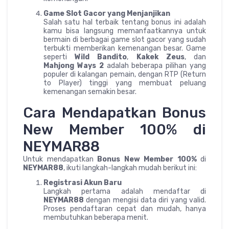
Game Slot Gacor yang Menjanjikan
Salah satu hal terbaik tentang bonus ini adalah
kamu bisa langsung memanfaatkannya untuk
bermain di berbagai game slot gacor yang sudah
terbukti memberikan kemenangan besar. Game
seperti
Wild Bandito
,
Kakek Zeus
, dan
Mahjong Ways 2
adalah beberapa pilihan yang
populer di kalangan pemain, dengan RTP (Return
to Player) tinggi yang membuat peluang
kemenangan semakin besar.
Cara Mendapatkan Bonus
New Member 100% di
NEYMAR88
Untuk mendapatkan
Bonus New Member 100%
di
NEYMAR88
, ikuti langkah-langkah mudah berikut ini:
Registrasi Akun Baru
Langkah pertama adalah mendaftar di
NEYMAR88
dengan mengisi data diri yang valid.
Proses pendaftaran cepat dan mudah, hanya
membutuhkan beberapa menit.