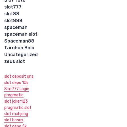
Slot Toto
slot777
slot88
slot888
spaceman
spaceman slot
Spaceman88
Taruhan Bola
Uncategorized
zeus slot
slot deposit qris
slot depo 10k
Slot777 Login
pragmatic
slot joker123
pragmatic slot
slot mahjong
slot bonus
slot depo 5k