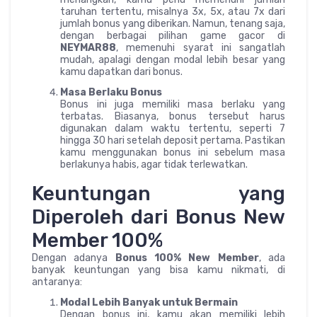
taruhan tertentu, misalnya 3x, 5x, atau 7x dari
jumlah bonus yang diberikan. Namun, tenang saja,
dengan berbagai pilihan game gacor di
NEYMAR88
, memenuhi syarat ini sangatlah
mudah, apalagi dengan modal lebih besar yang
kamu dapatkan dari bonus.
Masa Berlaku Bonus
Bonus ini juga memiliki masa berlaku yang
terbatas. Biasanya, bonus tersebut harus
digunakan dalam waktu tertentu, seperti 7
hingga 30 hari setelah deposit pertama. Pastikan
kamu menggunakan bonus ini sebelum masa
berlakunya habis, agar tidak terlewatkan.
Keuntungan yang
Diperoleh dari Bonus New
Member 100%
Dengan adanya
Bonus 100% New Member
, ada
banyak keuntungan yang bisa kamu nikmati, di
antaranya:
Modal Lebih Banyak untuk Bermain
Dengan bonus ini, kamu akan memiliki lebih