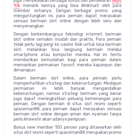
juga menyediakan berbagai bonus dan penawaran
depo
10k
menarik lainnya yang bisa dinikmati oleh para
member setianya. Dengan berbagai promo yang
menguntungkan ini, para pemain dapat merasakan
sensasi bermain slot online dengan lebih seru dan
menyenangkan.
Dengan berkembangnya teknologi internet, bermain
slot online semakin mudah dan praktis. Para pemain
tidak perlu lagi pergi ke casino fisik untuk bisa bermain
slot, melainkan bisa langsung bermain melalui
smartphone atau komputer mereka. Hal ini tentu
memberikan kemudahan bagi para pemain dalam
memainkan permainan favorit mereka kapanpun dan
dimanapun.
Dalam bermain slot online, para pemain perlu
memperhatikan strategi dan keberuntungan. Meskipun
permainan ini lebih banyak mengandalkan
keberuntungan, namun strategi bermain yang benar
juga dapat meningkatkan peluang kemenangan para
pemain. Dengan bermain di situs slot resmi seperti
spaceman88, para pemain dapat merasakan sensasi
bermain slot online dengan aman dan nyaman tanpa
perlu khawatir akan adanya penipuan.
Bonus new member 100 persen yang ditawarkan oleh
situs slot resmi seperti spaceman88 merupakan promo