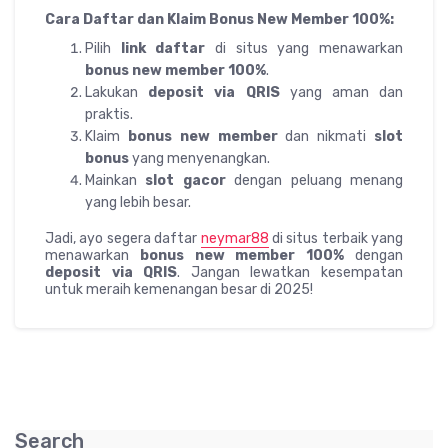
Cara Daftar dan Klaim Bonus New Member 100%:
Pilih
link daftar
di situs yang menawarkan
bonus new member 100%
.
Lakukan
deposit via QRIS
yang aman dan
praktis.
Klaim
bonus new member
dan nikmati
slot
bonus
yang menyenangkan.
Mainkan
slot gacor
dengan peluang menang
yang lebih besar.
Jadi, ayo segera daftar
neymar88
di situs terbaik yang
menawarkan
bonus new member 100%
dengan
deposit via QRIS
. Jangan lewatkan kesempatan
untuk meraih kemenangan besar di 2025!
Search