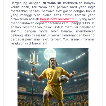
Bergabung dengan
NEYMAR88
memberikan banyak
keuntungan, terutama bagi pemain baru yang ingin
merasakan sensasi bermain slot gacor dengan bonus
yang menggiurkan. Salah satu promo terbaik yang
ditawarkan adalah
bonus new member 100
, yang akan
menggandakan deposit pertama kamu hingga 100%. Ini
adalah kesempatan besar untuk memulai perjalanan
slotmu dengan modal lebih banyak, memberikan
peluang lebih besar untuk meraih kemenangan besar di
berbagai permainan slot terbaik. Yuk, simak informasi
lengkapnya di bawah ini!