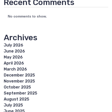
Recent Comments
No comments to show.
Archives
July 2026
June 2026
May 2026
April 2026
March 2026
December 2025
November 2025
October 2025
September 2025
August 2025
July 2025
June 2025