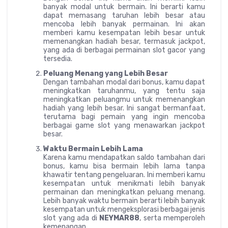
banyak modal untuk bermain. Ini berarti kamu
dapat memasang taruhan lebih besar atau
mencoba lebih banyak permainan. Ini akan
memberi kamu kesempatan lebih besar untuk
memenangkan hadiah besar, termasuk jackpot,
yang ada di berbagai permainan slot gacor yang
tersedia.
Peluang Menang yang Lebih Besar
Dengan tambahan modal dari bonus, kamu dapat
meningkatkan taruhanmu, yang tentu saja
meningkatkan peluangmu untuk memenangkan
hadiah yang lebih besar. Ini sangat bermanfaat,
terutama bagi pemain yang ingin mencoba
berbagai game slot yang menawarkan jackpot
besar.
Waktu Bermain Lebih Lama
Karena kamu mendapatkan saldo tambahan dari
bonus, kamu bisa bermain lebih lama tanpa
khawatir tentang pengeluaran. Ini memberi kamu
kesempatan untuk menikmati lebih banyak
permainan dan meningkatkan peluang menang.
Lebih banyak waktu bermain berarti lebih banyak
kesempatan untuk mengeksplorasi berbagai jenis
slot yang ada di
NEYMAR88
, serta memperoleh
kemenangan.