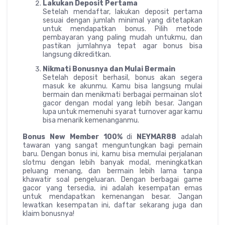
Lakukan Deposit Pertama
Setelah mendaftar, lakukan deposit pertama
sesuai dengan jumlah minimal yang ditetapkan
untuk mendapatkan bonus. Pilih metode
pembayaran yang paling mudah untukmu, dan
pastikan jumlahnya tepat agar bonus bisa
langsung dikreditkan.
Nikmati Bonusnya dan Mulai Bermain
Setelah deposit berhasil, bonus akan segera
masuk ke akunmu. Kamu bisa langsung mulai
bermain dan menikmati berbagai permainan slot
gacor dengan modal yang lebih besar. Jangan
lupa untuk memenuhi syarat turnover agar kamu
bisa menarik kemenanganmu.
Bonus New Member 100%
di
NEYMAR88
adalah
tawaran yang sangat menguntungkan bagi pemain
baru. Dengan bonus ini, kamu bisa memulai perjalanan
slotmu dengan lebih banyak modal, meningkatkan
peluang menang, dan bermain lebih lama tanpa
khawatir soal pengeluaran. Dengan berbagai game
gacor yang tersedia, ini adalah kesempatan emas
untuk mendapatkan kemenangan besar. Jangan
lewatkan kesempatan ini, daftar sekarang juga dan
klaim bonusnya!