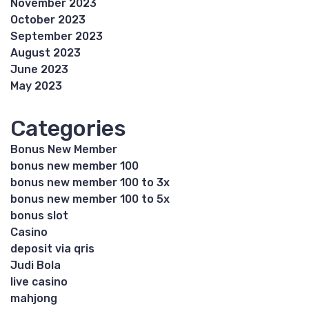
November 2023
October 2023
September 2023
August 2023
June 2023
May 2023
Categories
Bonus New Member
bonus new member 100
bonus new member 100 to 3x
bonus new member 100 to 5x
bonus slot
Casino
deposit via qris
Judi Bola
live casino
mahjong