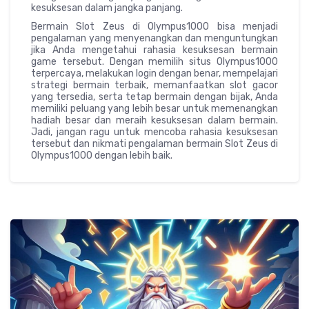
kesuksesan dalam jangka panjang.
Bermain Slot Zeus di Olympus1000 bisa menjadi
pengalaman yang menyenangkan dan menguntungkan
jika Anda mengetahui rahasia kesuksesan bermain
game tersebut. Dengan memilih situs Olympus1000
terpercaya, melakukan login dengan benar, mempelajari
strategi bermain terbaik, memanfaatkan slot gacor
yang tersedia, serta tetap bermain dengan bijak, Anda
memiliki peluang yang lebih besar untuk memenangkan
hadiah besar dan meraih kesuksesan dalam bermain.
Jadi, jangan ragu untuk mencoba rahasia kesuksesan
tersebut dan nikmati pengalaman bermain Slot Zeus di
Olympus1000 dengan lebih baik.