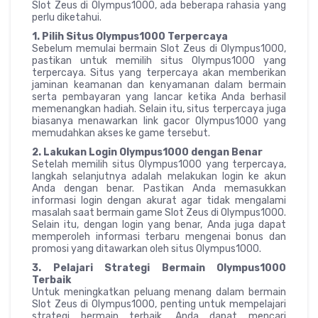
Slot Zeus di Olympus1000, ada beberapa rahasia yang
perlu diketahui.
1. Pilih Situs Olympus1000 Terpercaya
Sebelum memulai bermain Slot Zeus di Olympus1000,
pastikan untuk memilih situs Olympus1000 yang
terpercaya. Situs yang terpercaya akan memberikan
jaminan keamanan dan kenyamanan dalam bermain
serta pembayaran yang lancar ketika Anda berhasil
memenangkan hadiah. Selain itu, situs terpercaya juga
biasanya menawarkan link gacor Olympus1000 yang
memudahkan akses ke game tersebut.
2. Lakukan Login Olympus1000 dengan Benar
Setelah memilih situs Olympus1000 yang terpercaya,
langkah selanjutnya adalah melakukan login ke akun
Anda dengan benar. Pastikan Anda memasukkan
informasi login dengan akurat agar tidak mengalami
masalah saat bermain game Slot Zeus di Olympus1000.
Selain itu, dengan login yang benar, Anda juga dapat
memperoleh informasi terbaru mengenai bonus dan
promosi yang ditawarkan oleh situs Olympus1000.
3. Pelajari Strategi Bermain Olympus1000
Terbaik
Untuk meningkatkan peluang menang dalam bermain
Slot Zeus di Olympus1000, penting untuk mempelajari
strategi bermain terbaik. Anda dapat mencari