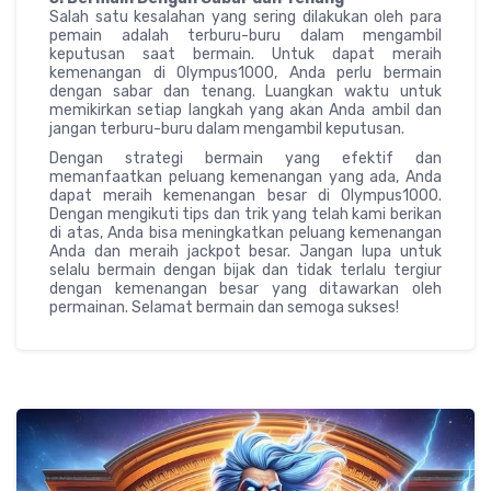
Salah satu kesalahan yang sering dilakukan oleh para
pemain adalah terburu-buru dalam mengambil
keputusan saat bermain. Untuk dapat meraih
kemenangan di Olympus1000, Anda perlu bermain
dengan sabar dan tenang. Luangkan waktu untuk
memikirkan setiap langkah yang akan Anda ambil dan
jangan terburu-buru dalam mengambil keputusan.
Dengan strategi bermain yang efektif dan
memanfaatkan peluang kemenangan yang ada, Anda
dapat meraih kemenangan besar di Olympus1000.
Dengan mengikuti tips dan trik yang telah kami berikan
di atas, Anda bisa meningkatkan peluang kemenangan
Anda dan meraih jackpot besar. Jangan lupa untuk
selalu bermain dengan bijak dan tidak terlalu tergiur
dengan kemenangan besar yang ditawarkan oleh
permainan. Selamat bermain dan semoga sukses!