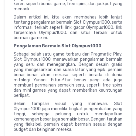
keren seperti bonus game, free spins, dan jackpot yang
menarik.
Dalam artikel ini, kita akan membahas lebih lanjut
tentang pengalaman bermain Slot Olympus1000, serta
informasi terkait seperti link gacor Olympus1000, link
terpercaya Olympus1000, dan situs terbaik untuk
bermain game ini.
Pengalaman Bermain Slot Olympus1000
Sebagai salah satu game terbaru dari Pragmatic Play,
Slot Olympus1000 menawarkan pengalaman bermain
yang seru dan menegangkan. Dengan desain grafis
yang mengesankan dan suara latar yang epik, pemain
benar-benar akan merasa seperti berada di dunia
mitologi Yunani. Fitur-fitur bonus yang ada juga
membuat permainan semakin seru, seperti free spins
dan mini games yang dapat memberikan keuntungan
berlipat.
Selain tampilan visual yang menawan, Slot
Olympus1000 juga memiliki tingkat pengembalian yang
tinggi, sehingga peluang untuk mendapatkan
kemenangan besar juga semakin besar. Dengan taruhan
yang fleksibel, pemain dapat bermain sesuai dengan
budget dan keinginan mereka.