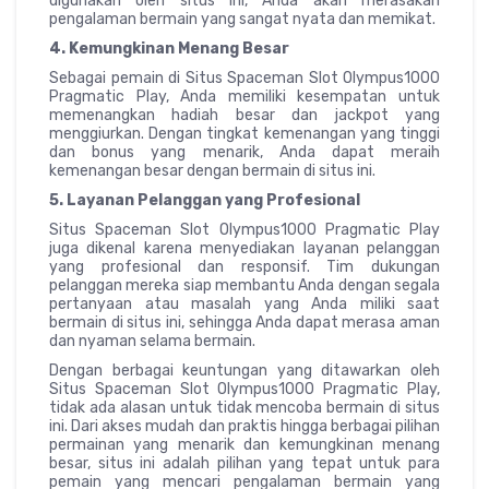
digunakan oleh situs ini, Anda akan merasakan
pengalaman bermain yang sangat nyata dan memikat.
4. Kemungkinan Menang Besar
Sebagai pemain di Situs Spaceman Slot Olympus1000
Pragmatic Play, Anda memiliki kesempatan untuk
memenangkan hadiah besar dan jackpot yang
menggiurkan. Dengan tingkat kemenangan yang tinggi
dan bonus yang menarik, Anda dapat meraih
kemenangan besar dengan bermain di situs ini.
5. Layanan Pelanggan yang Profesional
Situs Spaceman Slot Olympus1000 Pragmatic Play
juga dikenal karena menyediakan layanan pelanggan
yang profesional dan responsif. Tim dukungan
pelanggan mereka siap membantu Anda dengan segala
pertanyaan atau masalah yang Anda miliki saat
bermain di situs ini, sehingga Anda dapat merasa aman
dan nyaman selama bermain.
Dengan berbagai keuntungan yang ditawarkan oleh
Situs Spaceman Slot Olympus1000 Pragmatic Play,
tidak ada alasan untuk tidak mencoba bermain di situs
ini. Dari akses mudah dan praktis hingga berbagai pilihan
permainan yang menarik dan kemungkinan menang
besar, situs ini adalah pilihan yang tepat untuk para
pemain yang mencari pengalaman bermain yang