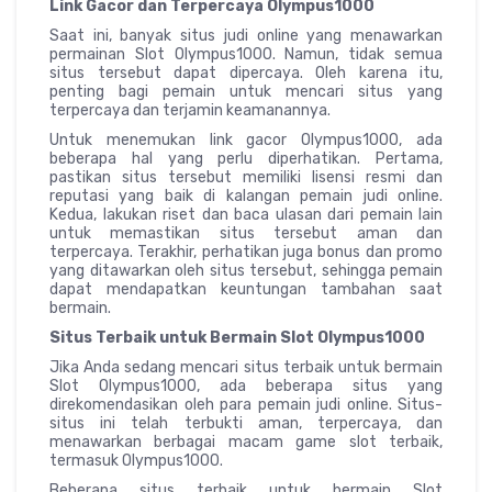
Link Gacor dan Terpercaya Olympus1000
Saat ini, banyak situs judi online yang menawarkan
permainan Slot Olympus1000. Namun, tidak semua
situs tersebut dapat dipercaya. Oleh karena itu,
penting bagi pemain untuk mencari situs yang
terpercaya dan terjamin keamanannya.
Untuk menemukan link gacor Olympus1000, ada
beberapa hal yang perlu diperhatikan. Pertama,
pastikan situs tersebut memiliki lisensi resmi dan
reputasi yang baik di kalangan pemain judi online.
Kedua, lakukan riset dan baca ulasan dari pemain lain
untuk memastikan situs tersebut aman dan
terpercaya. Terakhir, perhatikan juga bonus dan promo
yang ditawarkan oleh situs tersebut, sehingga pemain
dapat mendapatkan keuntungan tambahan saat
bermain.
Situs Terbaik untuk Bermain Slot Olympus1000
Jika Anda sedang mencari situs terbaik untuk bermain
Slot Olympus1000, ada beberapa situs yang
direkomendasikan oleh para pemain judi online. Situs-
situs ini telah terbukti aman, terpercaya, dan
menawarkan berbagai macam game slot terbaik,
termasuk Olympus1000.
Beberapa situs terbaik untuk bermain Slot