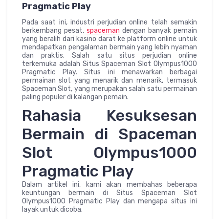
Pragmatic Play
Pada saat ini, industri perjudian online telah semakin
berkembang pesat,
spaceman
dengan banyak pemain
yang beralih dari kasino darat ke platform online untuk
mendapatkan pengalaman bermain yang lebih nyaman
dan praktis. Salah satu situs perjudian online
terkemuka adalah Situs Spaceman Slot Olympus1000
Pragmatic Play. Situs ini menawarkan berbagai
permainan slot yang menarik dan menarik, termasuk
Spaceman Slot, yang merupakan salah satu permainan
paling populer di kalangan pemain.
Rahasia Kesuksesan
Bermain di Spaceman
Slot Olympus1000
Pragmatic Play
Dalam artikel ini, kami akan membahas beberapa
keuntungan bermain di Situs Spaceman Slot
Olympus1000 Pragmatic Play dan mengapa situs ini
layak untuk dicoba.