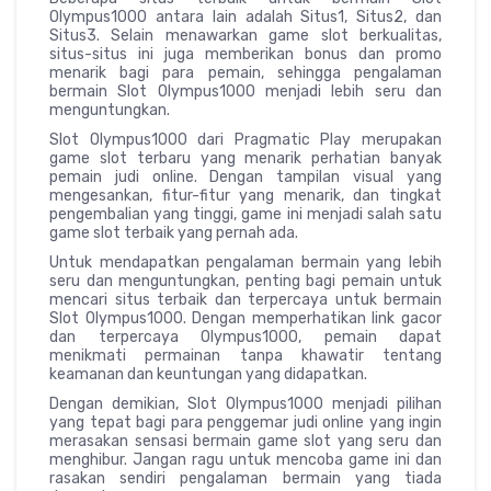
Olympus1000 antara lain adalah Situs1, Situs2, dan
Situs3. Selain menawarkan game slot berkualitas,
situs-situs ini juga memberikan bonus dan promo
menarik bagi para pemain, sehingga pengalaman
bermain Slot Olympus1000 menjadi lebih seru dan
menguntungkan.
Slot Olympus1000 dari Pragmatic Play merupakan
game slot terbaru yang menarik perhatian banyak
pemain judi online. Dengan tampilan visual yang
mengesankan, fitur-fitur yang menarik, dan tingkat
pengembalian yang tinggi, game ini menjadi salah satu
game slot terbaik yang pernah ada.
Untuk mendapatkan pengalaman bermain yang lebih
seru dan menguntungkan, penting bagi pemain untuk
mencari situs terbaik dan terpercaya untuk bermain
Slot Olympus1000. Dengan memperhatikan link gacor
dan terpercaya Olympus1000, pemain dapat
menikmati permainan tanpa khawatir tentang
keamanan dan keuntungan yang didapatkan.
Dengan demikian, Slot Olympus1000 menjadi pilihan
yang tepat bagi para penggemar judi online yang ingin
merasakan sensasi bermain game slot yang seru dan
menghibur. Jangan ragu untuk mencoba game ini dan
rasakan sendiri pengalaman bermain yang tiada