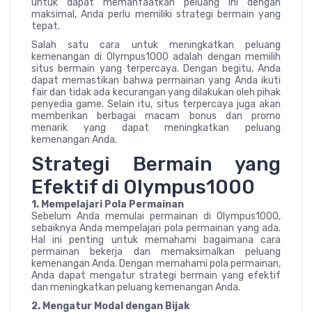
untuk dapat memanfaatkan peluang ini dengan
maksimal, Anda perlu memiliki strategi bermain yang
tepat.
Salah satu cara untuk meningkatkan peluang
kemenangan di Olympus1000 adalah dengan memilih
situs bermain yang terpercaya. Dengan begitu, Anda
dapat memastikan bahwa permainan yang Anda ikuti
fair dan tidak ada kecurangan yang dilakukan oleh pihak
penyedia game. Selain itu, situs terpercaya juga akan
memberikan berbagai macam bonus dan promo
menarik yang dapat meningkatkan peluang
kemenangan Anda.
Strategi Bermain yang
Efektif di Olympus1000
1. Mempelajari Pola Permainan
Sebelum Anda memulai permainan di Olympus1000,
sebaiknya Anda mempelajari pola permainan yang ada.
Hal ini penting untuk memahami bagaimana cara
permainan bekerja dan memaksimalkan peluang
kemenangan Anda. Dengan memahami pola permainan,
Anda dapat mengatur strategi bermain yang efektif
dan meningkatkan peluang kemenangan Anda.
2. Mengatur Modal dengan Bijak