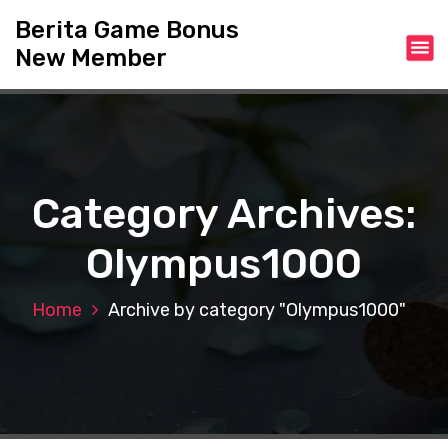
S
Berita Game Bonus
k
New Member
i
p
t
o
c
o
n
Category Archives:
t
e
Olympus1000
n
t
Home
Archive by category "Olympus1000"