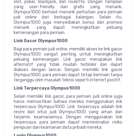
slot, poker, blackjack, dan roulette. Dengan tampilan
yang user-friendly dan grafis yang menarik,
Olympus1000 berhasil menarik perhatian para pemain
judi online dari berbagai kalangan. Selain itu,
Olympus1000 juga menyediakan bonus dan promosi
menarik yang dapat meningkatkan peluang
kemenangan para pemain.
Link Gacor Olympus1000
Bagi para pemain judi online, memiliki akses ke link gacor
Olympus1000 sangat penting untuk meningkatkan
peluang kemenangan. Link gacor merupakan link
alternatif yang tidak mudah terblokir dan dapat
diakses dengan lancar. Dengan memiliki link gacor
Olympus1000, para pemain dapat tetap bermain tanpa
terganggu oleh masalah teknis seperti internet positif.
Link Terpercaya Olympus1000
Selain memiliki link gacor, para pemain judi online juga
harus memastikan bahwa mereka menggunakan link
terpercaya Olympus1000. Link terpercaya adalah link
resmi dari situs judi Olympus1000 yang aman dan
terjamin keamanannya. Dengan menggunakan link
terpercaya, para pemain dapat meminimalisir risiko
penipuan dan keamanan data pribadi mereka.
Login Olympus1000