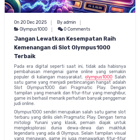
On 20 Dec 2025
By admin
Olympus1000
0 Comments
Jangan Lewatkan Kesempatan Raih
Kemenangan di Slot Olympus1000
Terbaik
Pada era digital seperti saat ini, tidak ada habisnya
pembahasan mengenai game online yang semakin
populer di kalangan masyarakat.
olympus1000
Salah
satu game yang menjadi perbincangan hangat adalah
Slot Olympus1000 dari Pragmatic Play. Dengan
tampilan yang menarik dan fitur-fitur yang menghibur,
game ini berhasil menarik perhatian banyak penggemar
judi online.
Olympus1000 sendiri merupakan salah satu game slot
terbaru yang dirilis oleh Pragmatic Play. Dengan tema
mitologi Yunani yang klasik, pemain diajak untuk
mengeksplorasi dunia dewa-dewa dan makhluk
legendaris yang ada di Olympus. Selain tampilan visual
yang menawan, game ini juga menawarkan fitur-fitur