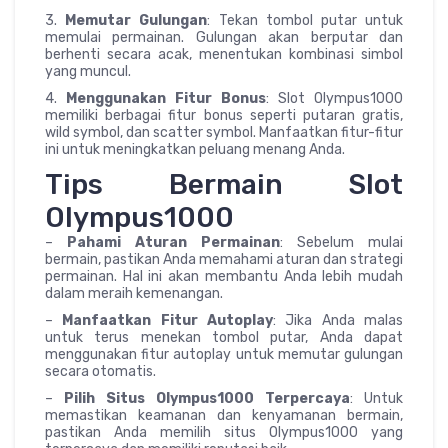
3.
Memutar Gulungan
: Tekan tombol putar untuk
memulai permainan. Gulungan akan berputar dan
berhenti secara acak, menentukan kombinasi simbol
yang muncul.
4.
Menggunakan Fitur Bonus
: Slot Olympus1000
memiliki berbagai fitur bonus seperti putaran gratis,
wild symbol, dan scatter symbol. Manfaatkan fitur-fitur
ini untuk meningkatkan peluang menang Anda.
Tips Bermain Slot
Olympus1000
–
Pahami Aturan Permainan
: Sebelum mulai
bermain, pastikan Anda memahami aturan dan strategi
permainan. Hal ini akan membantu Anda lebih mudah
dalam meraih kemenangan.
–
Manfaatkan Fitur Autoplay
: Jika Anda malas
untuk terus menekan tombol putar, Anda dapat
menggunakan fitur autoplay untuk memutar gulungan
secara otomatis.
–
Pilih Situs Olympus1000 Terpercaya
: Untuk
memastikan keamanan dan kenyamanan bermain,
pastikan Anda memilih situs Olympus1000 yang