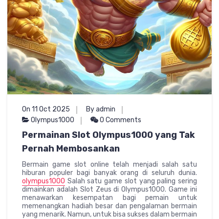
On 11 Oct 2025
By admin
Olympus1000
0 Comments
Permainan Slot Olympus1000 yang Tak
Pernah Membosankan
Bermain game slot online telah menjadi salah satu
hiburan populer bagi banyak orang di seluruh dunia.
olympus1000
Salah satu game slot yang paling sering
dimainkan adalah Slot Zeus di Olympus1000. Game ini
menawarkan kesempatan bagi pemain untuk
memenangkan hadiah besar dan pengalaman bermain
yang menarik. Namun, untuk bisa sukses dalam bermain