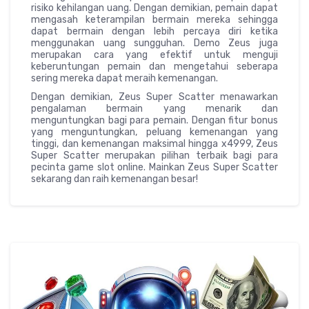
risiko kehilangan uang. Dengan demikian, pemain dapat
mengasah keterampilan bermain mereka sehingga
dapat bermain dengan lebih percaya diri ketika
menggunakan uang sungguhan. Demo Zeus juga
merupakan cara yang efektif untuk menguji
keberuntungan pemain dan mengetahui seberapa
sering mereka dapat meraih kemenangan.
Dengan demikian, Zeus Super Scatter menawarkan
pengalaman bermain yang menarik dan
menguntungkan bagi para pemain. Dengan fitur bonus
yang menguntungkan, peluang kemenangan yang
tinggi, dan kemenangan maksimal hingga x4999, Zeus
Super Scatter merupakan pilihan terbaik bagi para
pecinta game slot online. Mainkan Zeus Super Scatter
sekarang dan raih kemenangan besar!