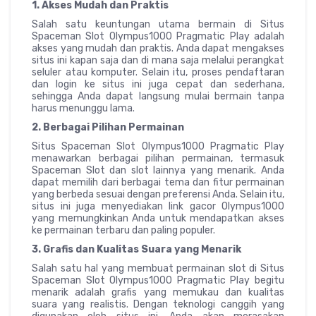
1. Akses Mudah dan Praktis
Salah satu keuntungan utama bermain di Situs
Spaceman Slot Olympus1000 Pragmatic Play adalah
akses yang mudah dan praktis. Anda dapat mengakses
situs ini kapan saja dan di mana saja melalui perangkat
seluler atau komputer. Selain itu, proses pendaftaran
dan login ke situs ini juga cepat dan sederhana,
sehingga Anda dapat langsung mulai bermain tanpa
harus menunggu lama.
2. Berbagai Pilihan Permainan
Situs Spaceman Slot Olympus1000 Pragmatic Play
menawarkan berbagai pilihan permainan, termasuk
Spaceman Slot dan slot lainnya yang menarik. Anda
dapat memilih dari berbagai tema dan fitur permainan
yang berbeda sesuai dengan preferensi Anda. Selain itu,
situs ini juga menyediakan link gacor Olympus1000
yang memungkinkan Anda untuk mendapatkan akses
ke permainan terbaru dan paling populer.
3. Grafis dan Kualitas Suara yang Menarik
Salah satu hal yang membuat permainan slot di Situs
Spaceman Slot Olympus1000 Pragmatic Play begitu
menarik adalah grafis yang memukau dan kualitas
suara yang realistis. Dengan teknologi canggih yang