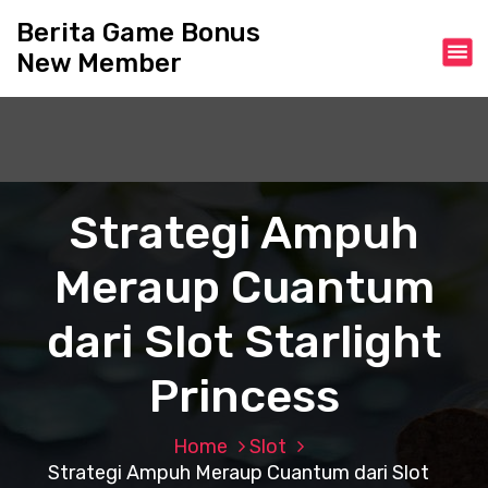
S
Berita Game Bonus
k
New Member
i
p
t
o
c
o
n
Strategi Ampuh
t
e
Meraup Cuantum
n
t
dari Slot Starlight
Princess
Home
Slot
Strategi Ampuh Meraup Cuantum dari Slot