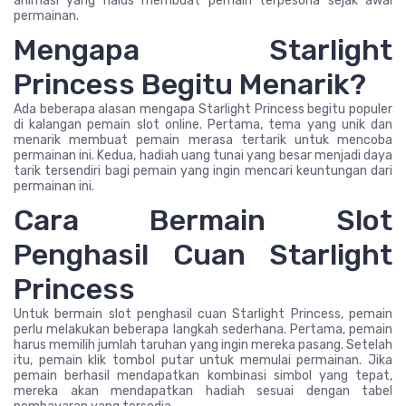
animasi yang halus membuat pemain terpesona sejak awal
permainan.
Mengapa Starlight
Princess Begitu Menarik?
Ada beberapa alasan mengapa Starlight Princess begitu populer
di kalangan pemain slot online. Pertama, tema yang unik dan
menarik membuat pemain merasa tertarik untuk mencoba
permainan ini. Kedua, hadiah uang tunai yang besar menjadi daya
tarik tersendiri bagi pemain yang ingin mencari keuntungan dari
permainan ini.
Cara Bermain Slot
Penghasil Cuan Starlight
Princess
Untuk bermain slot penghasil cuan Starlight Princess, pemain
perlu melakukan beberapa langkah sederhana. Pertama, pemain
harus memilih jumlah taruhan yang ingin mereka pasang. Setelah
itu, pemain klik tombol putar untuk memulai permainan. Jika
pemain berhasil mendapatkan kombinasi simbol yang tepat,
mereka akan mendapatkan hadiah sesuai dengan tabel