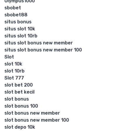
Olympus1000
sbobet
sbobet88
situs bonus
situs slot 10k
situs slot 10rb
situs slot bonus new member
situs slot bonus new member 100
Slot
slot 10k
slot 10rb
Slot 777
slot bet 200
slot bet kecil
slot bonus
slot bonus 100
slot bonus new member
slot bonus new member 100
slot depo 10k