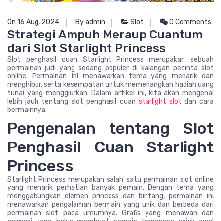
On 16 Aug, 2024
By admin
Slot
0 Comments
Strategi Ampuh Meraup Cuantum
dari Slot Starlight Princess
Slot penghasil cuan Starlight Princess merupakan sebuah
permainan judi yang sedang populer di kalangan pecinta slot
online. Permainan ini menawarkan tema yang menarik dan
menghibur, serta kesempatan untuk memenangkan hadiah uang
tunai yang menggiurkan. Dalam artikel ini, kita akan mengenal
lebih jauh tentang slot penghasil cuan
starlight slot
dan cara
bermainnya.
Pengenalan tentang Slot
Penghasil Cuan Starlight
Princess
Starlight Princess merupakan salah satu permainan slot online
yang menarik perhatian banyak pemain. Dengan tema yang
menggabungkan elemen princess dan bintang, permainan ini
menawarkan pengalaman bermain yang unik dan berbeda dari
permainan slot pada umumnya. Grafis yang menawan dan