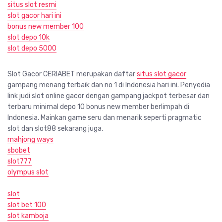
situs slot resmi
slot gacor hari ini
bonus new member 100
slot depo 10k
slot depo 5000
Slot Gacor CERIABET merupakan daftar
situs slot gacor
gampang menang terbaik dan no 1 di Indonesia hari ini. Penyedia
link judi slot online gacor dengan gampang jackpot terbesar dan
terbaru minimal depo 10 bonus new member berlimpah di
Indonesia. Mainkan game seru dan menarik seperti pragmatic
slot dan slot88 sekarang juga.
mahjong ways
sbobet
slot777
olympus slot
slot
slot bet 100
slot kamboja