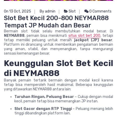
On 13 Oct, 2025
By admin
Slot
0 Comments
Slot Bet Kecil 200-800 NEYMAR88
Tempat JP Mudah dan Besar
Bermain slot tidak selalu membutuhkan modal besar. Di
NEYMAR88
, pemain bisa menikmati
situs slot bet 200
, tetapi
tetap memiliki peluang untuk meraih
jackpot (JP) besar
.
Platform ini dirancang untuk memberikan pengalaman bermain
yang aman, stabil, dan menyenangkan, tanpa mengurangi
sensasi kemenangan besar.
Keunggulan Slot Bet Kecil
di NEYMAR88
Banyak pemain tertarik bermain dengan modal kecil karena
tetap bisa memperoleh hasil maksimal. Beberapa keunggulan
yang ditawarkan NEYMAR88 antara lain:
Taruhan Ringan, Peluang Besar
– Cukup dengan modal
kecil, pemain tetap bisa memenangkan JP instan.
Slot Gacor dengan RTP Tinggi
– Peluang menang lebih
tinggi dibandingkan platform lain.