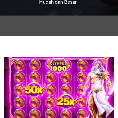
Mudah dan Besar