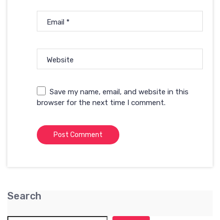
Email
*
Website
Save my name, email, and website in this
browser for the next time I comment.
Search