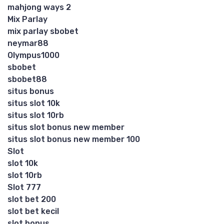
mahjong ways 2
Mix Parlay
mix parlay sbobet
neymar88
Olympus1000
sbobet
sbobet88
situs bonus
situs slot 10k
situs slot 10rb
situs slot bonus new member
situs slot bonus new member 100
Slot
slot 10k
slot 10rb
Slot 777
slot bet 200
slot bet kecil
slot bonus