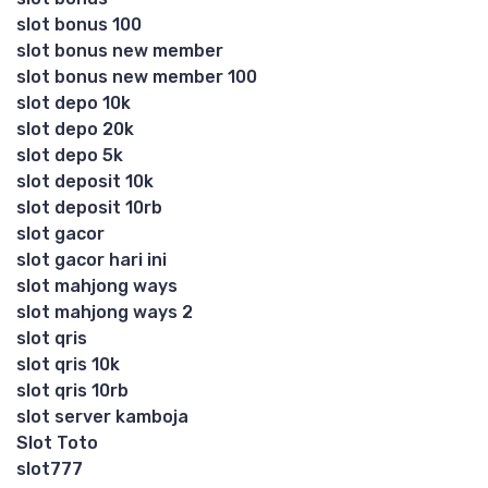
slot bonus 100
slot bonus new member
slot bonus new member 100
slot depo 10k
slot depo 20k
slot depo 5k
slot deposit 10k
slot deposit 10rb
slot gacor
slot gacor hari ini
slot mahjong ways
slot mahjong ways 2
slot qris
slot qris 10k
slot qris 10rb
slot server kamboja
Slot Toto
slot777