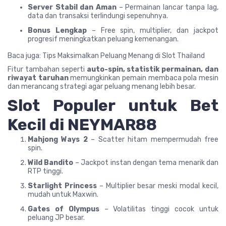
Server Stabil dan Aman
– Permainan lancar tanpa lag,
data dan transaksi terlindungi sepenuhnya.
Bonus Lengkap
– Free spin, multiplier, dan jackpot
progresif meningkatkan peluang kemenangan.
Baca juga: Tips Maksimalkan Peluang Menang di Slot Thailand
Fitur tambahan seperti
auto-spin, statistik permainan, dan
riwayat taruhan
memungkinkan pemain membaca pola mesin
dan merancang strategi agar peluang menang lebih besar.
Slot Populer untuk Bet
Kecil di NEYMAR88
Mahjong Ways 2
– Scatter hitam mempermudah free
spin.
Wild Bandito
– Jackpot instan dengan tema menarik dan
RTP tinggi.
Starlight Princess
– Multiplier besar meski modal kecil,
mudah untuk Maxwin.
Gates of Olympus
– Volatilitas tinggi cocok untuk
peluang JP besar.