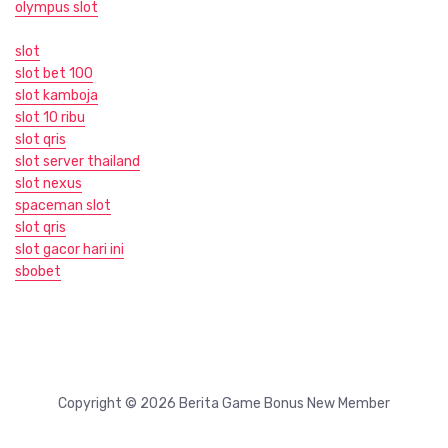
olympus slot
slot
slot bet 100
slot kamboja
slot 10 ribu
slot qris
slot server thailand
slot nexus
spaceman slot
slot qris
slot gacor hari ini
sbobet
Copyright © 2026 Berita Game Bonus New Member