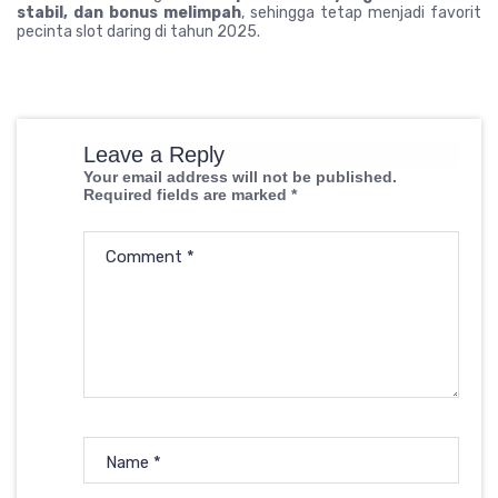
stabil, dan bonus melimpah
, sehingga tetap menjadi favorit
pecinta slot daring di tahun 2025.
Leave a Reply
Your email address will not be published.
Required fields are marked
*
Comment
*
Name
*