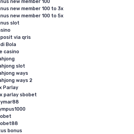
nus new member 100
nus new member 100 to 3x
nus new member 100 to 5x
nus slot
sino
posit via qris
di Bola
ve casino
ahjong
hjong slot
hjong ways
hjong ways 2
x Parlay
x parlay sbobet
eymar88
ympus1000
obet
bobet88
tus bonus