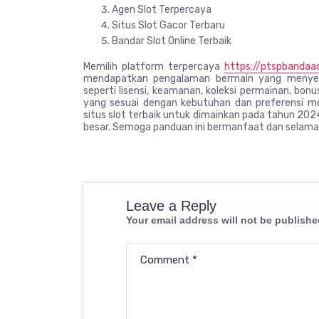
Agen Slot Terpercaya
Situs Slot Gacor Terbaru
Bandar Slot Online Terbaik
Memilih platform terpercaya
https://ptspbanda
mendapatkan pengalaman bermain yang menyen
seperti lisensi, keamanan, koleksi permainan, bo
yang sesuai dengan kebutuhan dan preferensi me
situs slot terbaik untuk dimainkan pada tahun 
besar. Semoga panduan ini bermanfaat dan selama
Leave a Reply
Your email address will not be publishe
Comment
*