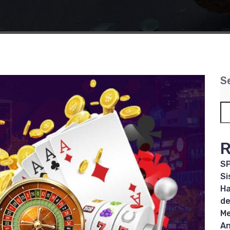
S
R
SP
S
Ha
de
Me
An