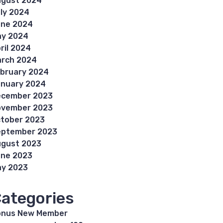
gust 2024
ly 2024
ne 2024
y 2024
ril 2024
rch 2024
bruary 2024
nuary 2024
ecember 2023
ovember 2023
tober 2023
eptember 2023
gust 2023
ne 2023
y 2023
ategories
onus New Member