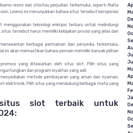
Ap
lisensi resmi dari otoritas perjudian terkemuka, seperti Malta
on. Lisensi ini menunjukkan bahwa situs tersebut beroperasi
Ma
D
ot menggunakan teknologi enkripsi terbaru untuk melindungi
N
 situs tersebut harus memiliki kebijakan privasi yang jelas dan
Oc
S
g menawarkan berbagai permainan dari penyedia terkemuka,
Au
Hal ini akan memastikan bahwa pemain memiliki banyak pilihan
Ju
Ju
romosi yang ditawarkan oleh situs slot. Pilih situs yang
Ma
untungkan dan program loyalitas yang adil.
Ap
t menyediakan metode pembayaran yang aman dan nyaman,
Ma
pet elektronik. Pilih situs yang mendukung berbagai mata uang
Fe
Ja
situs slot terbaik untuk
D
024:
N
Oc
S