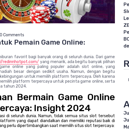
P
Sl
Le
ZE
Pe
0 Comments
BO
ntuk Pemain Game Online:
de
hiburan favorit bagi banyak orang di seluruh dunia. Dari game
R
://redinnhotpot.com/
yang menarik, ada begitu banyak pilihan
game online yang paling populer adalah slot online, yang
iah besar dengan sedikit usaha. Namun, dengan begitu
li kebingungan untuk memilih platform terpercaya. Oleh karena
memilih platform terpercaya untuk pecinta game online, serta
da tahun 2024.
man Bermain Game Online
A
ercaya: Insight 2024
Ju
rasi di seluruh dunia. Namun, tidak semua situs slot tersebut
Ju
platform yang dapat diandalkan dan memiliki reputasi baik di
ang perlu dipertimbangkan saat memilih situs slot terpercaya:
Ma