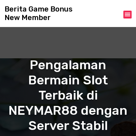
S
Berita Game Bonus
k
New Member
i
p
t
o
c
o
n
Pengalaman
t
e
Bermain Slot
n
t
Terbaik di
NEYMAR88 dengan
Server Stabil