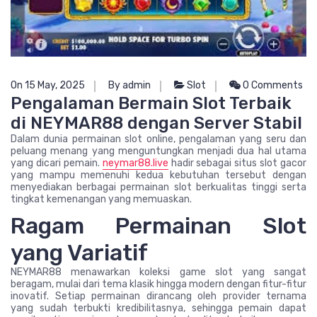
On 15 May, 2025
By admin
Slot
0 Comments
Pengalaman Bermain Slot Terbaik
di NEYMAR88 dengan Server Stabil
Dalam dunia permainan slot online, pengalaman yang seru dan
peluang menang yang menguntungkan menjadi dua hal utama
yang dicari pemain.
neymar88.live
hadir sebagai situs slot gacor
yang mampu memenuhi kedua kebutuhan tersebut dengan
menyediakan berbagai permainan slot berkualitas tinggi serta
tingkat kemenangan yang memuaskan.
Ragam Permainan Slot
yang Variatif
NEYMAR88 menawarkan koleksi game slot yang sangat
beragam, mulai dari tema klasik hingga modern dengan fitur-fitur
inovatif. Setiap permainan dirancang oleh provider ternama
yang sudah terbukti kredibilitasnya, sehingga pemain dapat