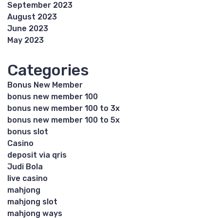
September 2023
August 2023
June 2023
May 2023
Categories
Bonus New Member
bonus new member 100
bonus new member 100 to 3x
bonus new member 100 to 5x
bonus slot
Casino
deposit via qris
Judi Bola
live casino
mahjong
mahjong slot
mahjong ways