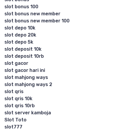
slot bonus 100
slot bonus new member
slot bonus new member 100
slot depo 10k
slot depo 20k
slot depo 5k
slot deposit 10k
slot deposit 10rb
slot gacor
slot gacor hari ini
slot mahjong ways
slot mahjong ways 2
slot qris
slot qris 10k
slot qris 10rb
slot server kamboja
Slot Toto
slot777