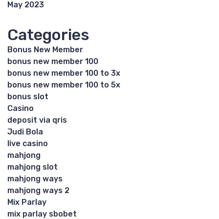
May 2023
Categories
Bonus New Member
bonus new member 100
bonus new member 100 to 3x
bonus new member 100 to 5x
bonus slot
Casino
deposit via qris
Judi Bola
live casino
mahjong
mahjong slot
mahjong ways
mahjong ways 2
Mix Parlay
mix parlay sbobet