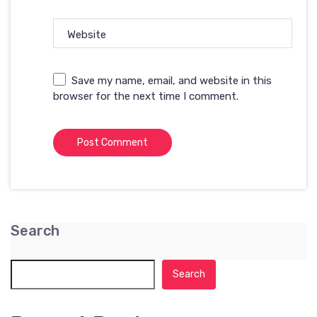
Website
Save my name, email, and website in this
browser for the next time I comment.
Search
Search