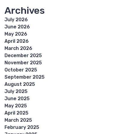
Archives
July 2026
June 2026
May 2026
April 2026
March 2026
December 2025
November 2025
October 2025
September 2025
August 2025
July 2025
June 2025
May 2025
April 2025
March 2025
February 2025