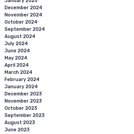
January 2025
December 2024
November 2024
October 2024
September 2024
August 2024
July 2024
June 2024
May 2024
April 2024
March 2024
February 2024
January 2024
December 2023
November 2023
October 2023
September 2023
August 2023
June 2023