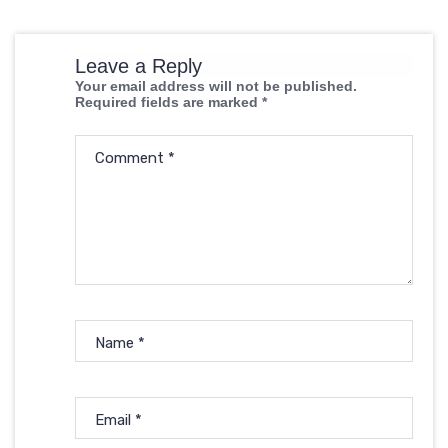
Leave a Reply
Your email address will not be published.
Required fields are marked
*
Comment
*
Name
*
Email
*