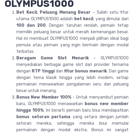
OLYMPUS1000
Bet Kecil, Peluang Menang Besar
– Salah satu fitur
utama OLYMPUS1000 adalah
bet kecil
, yang dimulai dari
100 dan 200
. Dengan taruhan rendah, pemain tetap
memiliki peluang besar untuk meraih kemenangan besar.
Hal ini membuat OLYMPUS1000 menjadi pilihan ideal bagi
pemula atau pemain yang ingin bermain dengan modal
terbatas.
Beragam Game Slot Menarik
– OLYMPUS1000
menyediakan berbagai game slot dari provider ternama
dengan
RTP tinggi
dan
fitur bonus menarik
. Dari game
dengan tema klasik hingga yang lebih modern, setiap
permainan menawarkan pengalaman seru dan peluang
besar untuk menang.
Bonus New Member 100%
– Untuk menyambut pemain
baru, OLYMPUS1000 menawarkan
bonus new member
hingga 100%
. Ini berarti pemain baru bisa mendapatkan
bonus setoran pertama
yang setara dengan jumlah
setoran mereka, sehingga mereka bisa memulai
permainan dengan modal ekstra. Bonus ini sangat