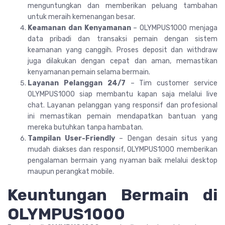
menguntungkan dan memberikan peluang tambahan
untuk meraih kemenangan besar.
Keamanan dan Kenyamanan
– OLYMPUS1000 menjaga
data pribadi dan transaksi pemain dengan sistem
keamanan yang canggih. Proses deposit dan withdraw
juga dilakukan dengan cepat dan aman, memastikan
kenyamanan pemain selama bermain.
Layanan Pelanggan 24/7
– Tim customer service
OLYMPUS1000 siap membantu kapan saja melalui live
chat. Layanan pelanggan yang responsif dan profesional
ini memastikan pemain mendapatkan bantuan yang
mereka butuhkan tanpa hambatan.
Tampilan User-Friendly
– Dengan desain situs yang
mudah diakses dan responsif, OLYMPUS1000 memberikan
pengalaman bermain yang nyaman baik melalui desktop
maupun perangkat mobile.
Keuntungan Bermain di
OLYMPUS1000