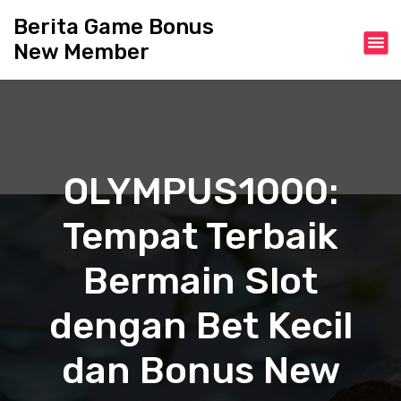
S
Berita Game Bonus
k
New Member
i
p
t
o
c
o
n
OLYMPUS1000:
t
e
Tempat Terbaik
n
t
Bermain Slot
dengan Bet Kecil
dan Bonus New