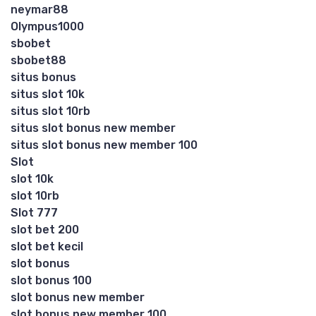
neymar88
Olympus1000
sbobet
sbobet88
situs bonus
situs slot 10k
situs slot 10rb
situs slot bonus new member
situs slot bonus new member 100
Slot
slot 10k
slot 10rb
Slot 777
slot bet 200
slot bet kecil
slot bonus
slot bonus 100
slot bonus new member
slot bonus new member 100