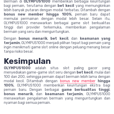
Bermain di
OLYMPUS1000
memberikan berbagai keuntungan
bagi pemain, terutama dengan
bet kecil
yang memungkinkan
lebih banyak putaran dengan modal terbatas. Ditambah dengan
bonus new member hingga 100%
, pemain baru dapat
memulai permainan dengan modal lebih besar. Selain itu,
OLYMPUS1000 menawarkan berbagai game slot berkualitas
tinggi dari provider terkemuka, memberikan pengalaman
bermain yang seru dan menguntungkan.
Dengan
bonus menarik
,
bet kecil
, dan
keamanan yang
terjamin
, OLYMPUS1000 menjadi pilihan tepat bagi pemain yang
ingin menikmati game slot online dengan peluang menang besar
tanpa risiko besar.
Kesimpulan
OLYMPUS1000
adalah situs slot paling gacor yang
menyediakan game-game slot seru dengan
bet kecil
, mulai dari
100 dan 200, sehingga pemain dapat bermain lebih lama dengan
modal kecil. Ditambah dengan
bonus new member
hingga
100%
, OLYMPUS1000 memberikan keuntungan ekstra bagi
pemain baru. Dengan berbagai
game berkualitas tinggi
,
bonus menarik
, dan
keamanan terjamin
, OLYMPUS1000
menawarkan pengalaman bermain yang menguntungkan dan
nyaman bagi semua pemain.