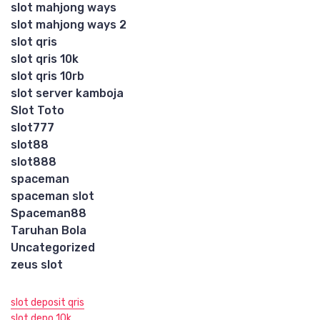
slot mahjong ways
slot mahjong ways 2
slot qris
slot qris 10k
slot qris 10rb
slot server kamboja
Slot Toto
slot777
slot88
slot888
spaceman
spaceman slot
Spaceman88
Taruhan Bola
Uncategorized
zeus slot
slot deposit qris
slot depo 10k