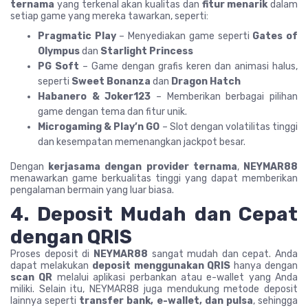
ternama
yang terkenal akan kualitas dan
fitur menarik
dalam
setiap game yang mereka tawarkan, seperti:
Pragmatic Play
– Menyediakan game seperti
Gates of
Olympus
dan
Starlight Princess
PG Soft
– Game dengan grafis keren dan animasi halus,
seperti
Sweet Bonanza
dan
Dragon Hatch
Habanero & Joker123
– Memberikan berbagai pilihan
game dengan tema dan fitur unik.
Microgaming & Play’n GO
– Slot dengan volatilitas tinggi
dan kesempatan memenangkan jackpot besar.
Dengan
kerjasama dengan provider ternama
,
NEYMAR88
menawarkan game berkualitas tinggi yang dapat memberikan
pengalaman bermain yang luar biasa.
4. Deposit Mudah dan Cepat
dengan QRIS
Proses deposit di
NEYMAR88
sangat mudah dan cepat. Anda
dapat melakukan
deposit menggunakan QRIS
hanya dengan
scan QR
melalui aplikasi perbankan atau e-wallet yang Anda
miliki. Selain itu, NEYMAR88 juga mendukung metode deposit
lainnya seperti
transfer bank, e-wallet, dan pulsa
, sehingga