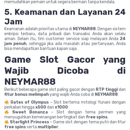
memudahkan pemain untuk segera bermain tanpa kendala.
5. Keamanan dan Layanan 24
Jam
Keamanan adalah prioritas utama di
NEYMAR88
. Dengan sistem
enkripsi terbaru, data pribadi dan transaksi Anda akan selalu
aman. Selain itu, tim customer service siap melayani Anda
24
jam penuh
, sehingga jika ada masalah atau pertanyaan, Anda
bisa mendapatkan bantuan kapan saja.
Game Slot Gacor yang
Wajib Dicoba di
NEYMAR88
Berikut beberapa game slot paling gacor dengan
RTP tinggi
dan
fitur bonus melimpah
yang wajib Anda coba di
NEYMAR88
:
Gates of Olympus
– Slot bertema mitologi Yunani dengan
perkalian hingga
x500
dan
x1000
.
Sweet Bonanza
– Slot dengan tema permen yang
menyuguhkan kemenangan bertingkat dan
free spins
.
Starlight Princess
– Game slot dengan tema putri dan fitur
free spins
serta
multiplier
.