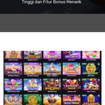
Tinggi dan Fitur Bonus Menarik