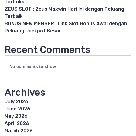
Terbuka
ZEUS SLOT : Zeus Maxwin Hari Ini dengan Peluang
Terbaik
BONUS NEW MEMBER : Link Slot Bonus Awal dengan
Peluang Jackpot Besar
Recent Comments
No comments to show.
Archives
July 2026
June 2026
May 2026
April 2026
March 2026