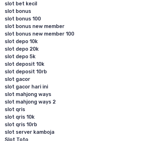
slot bet kecil
slot bonus
slot bonus 100
slot bonus new member
slot bonus new member 100
slot depo 10k
slot depo 20k
slot depo 5k
slot deposit 10k
slot deposit 10rb
slot gacor
slot gacor hari ini
slot mahjong ways
slot mahjong ways 2
slot qris
slot qris 10k
slot qris 10rb
slot server kamboja
Slot Toto