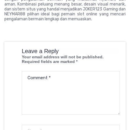
aman. Kombinasi peluang menang besar, desain visual menarik,
dan sistem situs yang handal menjadikan JOKER123 Gaming dan
NEYMAR88 pilihan ideal bagi pemain slot online yang mencari
pengalaman bermain lengkap dan memuaskan.
Leave a Reply
Your email address will not be published.
Required fields are marked
*
Comment
*