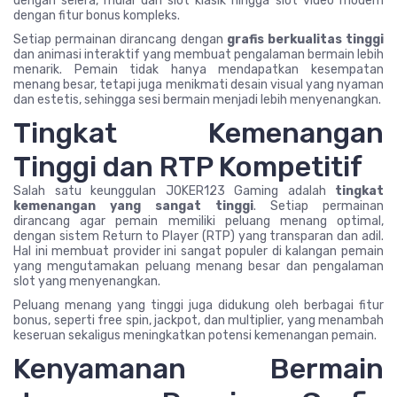
dengan selera, mulai dari slot klasik hingga slot video modern
dengan fitur bonus kompleks.
Setiap permainan dirancang dengan
grafis berkualitas tinggi
dan animasi interaktif yang membuat pengalaman bermain lebih
menarik. Pemain tidak hanya mendapatkan kesempatan
menang besar, tetapi juga menikmati desain visual yang nyaman
dan estetis, sehingga sesi bermain menjadi lebih menyenangkan.
Tingkat Kemenangan
Tinggi dan RTP Kompetitif
Salah satu keunggulan JOKER123 Gaming adalah
tingkat
kemenangan yang sangat tinggi
. Setiap permainan
dirancang agar pemain memiliki peluang menang optimal,
dengan sistem Return to Player (RTP) yang transparan dan adil.
Hal ini membuat provider ini sangat populer di kalangan pemain
yang mengutamakan peluang menang besar dan pengalaman
slot yang menyenangkan.
Peluang menang yang tinggi juga didukung oleh berbagai fitur
bonus, seperti free spin, jackpot, dan multiplier, yang menambah
keseruan sekaligus meningkatkan potensi kemenangan pemain.
Kenyamanan Bermain