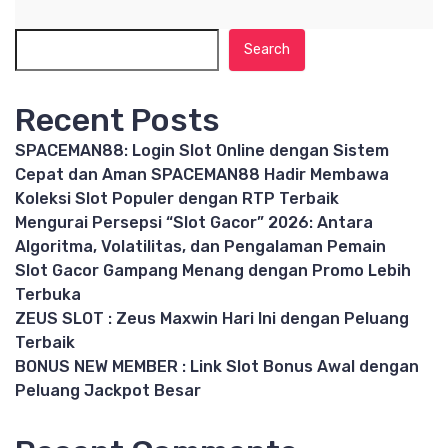
Search
Recent Posts
SPACEMAN88: Login Slot Online dengan Sistem
Cepat dan Aman SPACEMAN88 Hadir Membawa
Koleksi Slot Populer dengan RTP Terbaik
Mengurai Persepsi “Slot Gacor” 2026: Antara
Algoritma, Volatilitas, dan Pengalaman Pemain
Slot Gacor Gampang Menang dengan Promo Lebih
Terbuka
ZEUS SLOT : Zeus Maxwin Hari Ini dengan Peluang
Terbaik
BONUS NEW MEMBER : Link Slot Bonus Awal dengan
Peluang Jackpot Besar