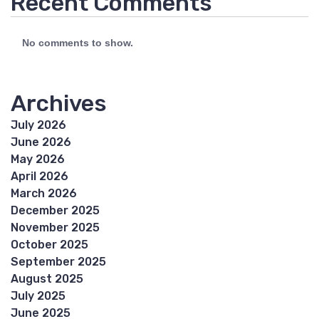
Recent Comments
No comments to show.
Archives
July 2026
June 2026
May 2026
April 2026
March 2026
December 2025
November 2025
October 2025
September 2025
August 2025
July 2025
June 2025