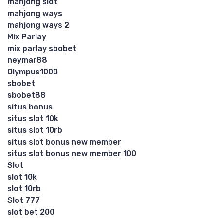
mahjong slot
mahjong ways
mahjong ways 2
Mix Parlay
mix parlay sbobet
neymar88
Olympus1000
sbobet
sbobet88
situs bonus
situs slot 10k
situs slot 10rb
situs slot bonus new member
situs slot bonus new member 100
Slot
slot 10k
slot 10rb
Slot 777
slot bet 200