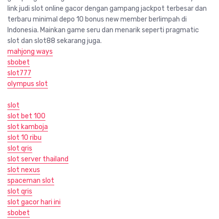
link judi slot online gacor dengan gampang jackpot terbesar dan
terbaru minimal depo 10 bonus new member berlimpah di
Indonesia. Mainkan game seru dan menarik seperti pragmatic
slot dan slot88 sekarang juga.
mahjong ways
sbobet
slot777
olympus slot
slot
slot bet 100
slot kamboja
slot 10 ribu
slot qris
slot server thailand
slot nexus
spaceman slot
slot qris
slot gacor hari ini
sbobet