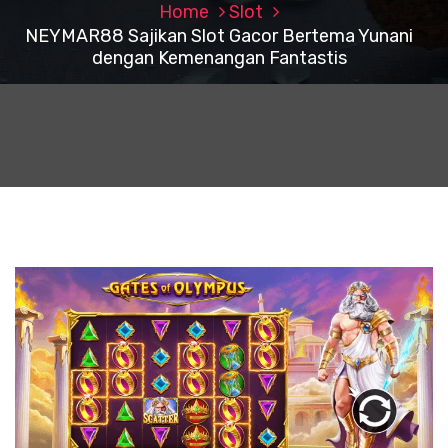
Home
Slot
NEYMAR88 Sajikan Slot Gacor Bertema Yunani
dengan Kemenangan Fantastis