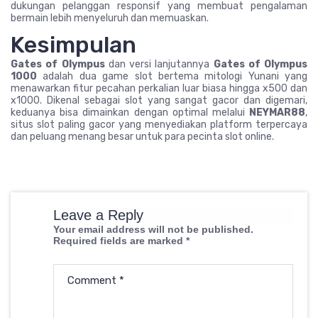
dukungan pelanggan responsif yang membuat pengalaman
bermain lebih menyeluruh dan memuaskan.
Kesimpulan
Gates of Olympus
dan versi lanjutannya
Gates of Olympus
1000
adalah dua game slot bertema mitologi Yunani yang
menawarkan fitur pecahan perkalian luar biasa hingga x500 dan
x1000. Dikenal sebagai slot yang sangat gacor dan digemari,
keduanya bisa dimainkan dengan optimal melalui
NEYMAR88
,
situs slot paling gacor yang menyediakan platform terpercaya
dan peluang menang besar untuk para pecinta slot online.
Leave a Reply
Your email address will not be published.
Required fields are marked
*
Comment
*