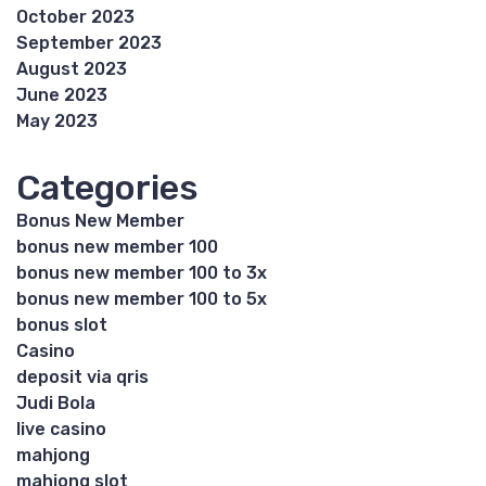
October 2023
September 2023
August 2023
June 2023
May 2023
Categories
Bonus New Member
bonus new member 100
bonus new member 100 to 3x
bonus new member 100 to 5x
bonus slot
Casino
deposit via qris
Judi Bola
live casino
mahjong
mahjong slot