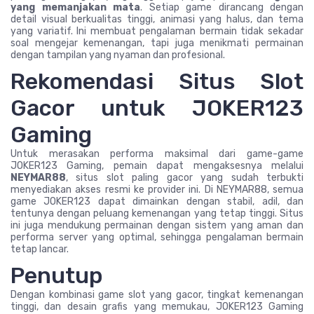
yang memanjakan mata
. Setiap game dirancang dengan
detail visual berkualitas tinggi, animasi yang halus, dan tema
yang variatif. Ini membuat pengalaman bermain tidak sekadar
soal mengejar kemenangan, tapi juga menikmati permainan
dengan tampilan yang nyaman dan profesional.
Rekomendasi Situs Slot
Gacor untuk JOKER123
Gaming
Untuk merasakan performa maksimal dari game-game
JOKER123 Gaming, pemain dapat mengaksesnya melalui
NEYMAR88
, situs slot paling gacor yang sudah terbukti
menyediakan akses resmi ke provider ini. Di NEYMAR88, semua
game JOKER123 dapat dimainkan dengan stabil, adil, dan
tentunya dengan peluang kemenangan yang tetap tinggi. Situs
ini juga mendukung permainan dengan sistem yang aman dan
performa server yang optimal, sehingga pengalaman bermain
tetap lancar.
Penutup
Dengan kombinasi game slot yang gacor, tingkat kemenangan
tinggi, dan desain grafis yang memukau, JOKER123 Gaming