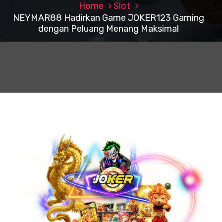
Home
Slot
NEYMAR88 Hadirkan Game JOKER123 Gaming
dengan Peluang Menang Maksimal