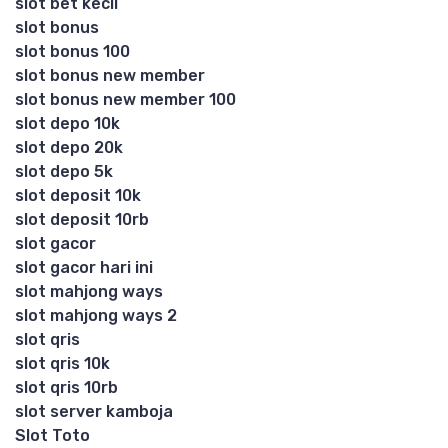
slot bet kecil
slot bonus
slot bonus 100
slot bonus new member
slot bonus new member 100
slot depo 10k
slot depo 20k
slot depo 5k
slot deposit 10k
slot deposit 10rb
slot gacor
slot gacor hari ini
slot mahjong ways
slot mahjong ways 2
slot qris
slot qris 10k
slot qris 10rb
slot server kamboja
Slot Toto