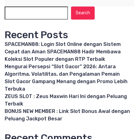
Search
Recent Posts
SPACEMAN88: Login Slot Online dengan Sistem
Cepat dan Aman SPACEMAN88 Hadir Membawa
Koleksi Slot Populer dengan RTP Terbaik
Mengurai Persepsi “Slot Gacor” 2026: Antara
Algoritma, Volatilitas, dan Pengalaman Pemain
Slot Gacor Gampang Menang dengan Promo Lebih
Terbuka
ZEUS SLOT : Zeus Maxwin Hari Ini dengan Peluang
Terbaik
BONUS NEW MEMBER : Link Slot Bonus Awal dengan
Peluang Jackpot Besar
Recent Comments