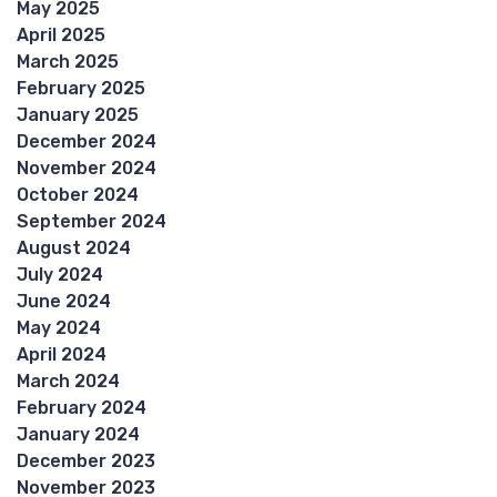
May 2025
April 2025
March 2025
February 2025
January 2025
December 2024
November 2024
October 2024
September 2024
August 2024
July 2024
June 2024
May 2024
April 2024
March 2024
February 2024
January 2024
December 2023
November 2023