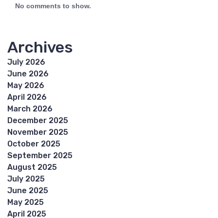
No comments to show.
Archives
July 2026
June 2026
May 2026
April 2026
March 2026
December 2025
November 2025
October 2025
September 2025
August 2025
July 2025
June 2025
May 2025
April 2025