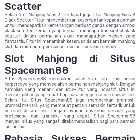
Scatter
Selain fitur Mahjong Wins 3, terdapat juga fitur Mahjong Wins 3
Black Scatter. Fitur ini memberikan kesempatan kepada pemain
untuk mendapatkan kemenangan berlipat ganda dengan simbol
black scatter. Pemain yang berhasil mendapatkan simbol black
scatter dalam permainan akan mendapatkan hadiah yang
fantastis. Fitur ini menambah keseruan dalam bermain mahjong
slot dan membuat permainan menjadi semakin menarik.
Slot Mahjong di Situs
Spaceman88
Situs Spaceman88 merupakan salah satu situs judi online
terpercaya yang menyediakan permainan mahjong slot. Dengan
tampilan yang menarik dan fitur-fitur yang inovatif, situs ini
menjadi pilihan yang tepat bagi para penggemar permainan slot.
Selain itu, Situs Spaceman88 juga memberikan promosi-
promosi menarik yang membuat pemain semakin tertarik untuk
bermain di situs ini. Dengan layanan customer service yang
profesional dan transaksi yang cepat, Situs Spaceman88
menjadi situs yang sangat direkomendasikan bagi para pemain
judi online.
Rahasia Sukses Bermain