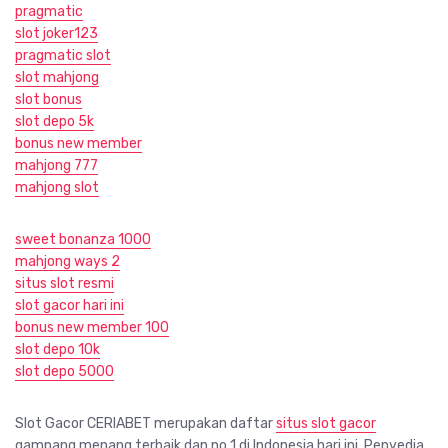
pragmatic
slot joker123
pragmatic slot
slot mahjong
slot bonus
slot depo 5k
bonus new member
mahjong 777
mahjong slot
sweet bonanza 1000
mahjong ways 2
situs slot resmi
slot gacor hari ini
bonus new member 100
slot depo 10k
slot depo 5000
Slot Gacor CERIABET merupakan daftar
situs slot gacor
gampang menang terbaik dan no 1 di Indonesia hari ini. Penyedia