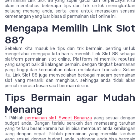
permainan Link Slot 88 yang super gacor dan terpercaya. Kita
akan membahas beberapa tips dan trik untuk meningkatkan
peluang menang anda, serta cara untuk merasakan sensasi
kemenangan yang luar biasa di permainan slot online ini.
Mengapa Memilih Link Slot
88?
Sebelum kita masuk ke tips dan trik bermain, penting untuk
mengetahui mengapa kita harus memilih Link Slot 88 sebagai
platform permainan slot online. Platform ini memiliki reputasi
yang sangat baik di kalangan pemain, dengan tingkat keamanan
yang tinggi dan kemudahan dalam melakukan transaksi. Selain
itu, Link Slot 88 juga menyediakan berbagai macam permainan
slot yang menarik dan menghibur, sehingga anda tidak akan
pernah merasa bosan saat bermain di sini.
Tips Bermain agar Mudah
Menang
1. Pilihlah
permainan slot Sweet Bonanza
yang sesuai dengan
budget anda. Jangan terlalu serakah dan memasang taruhan
yang terlalu besar, karena hal ini bisa membuat anda kehilangan
uang dengan cepat. Pilihlah permainan yang memiliki taruhan
yang sesuai dengan budget anda, sehingga anda bisa bermain