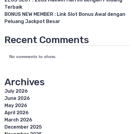
Terbaik
BONUS NEW MEMBER : Link Slot Bonus Awal dengan
Peluang Jackpot Besar
Recent Comments
No comments to show.
Archives
July 2026
June 2026
May 2026
April 2026
March 2026
December 2025