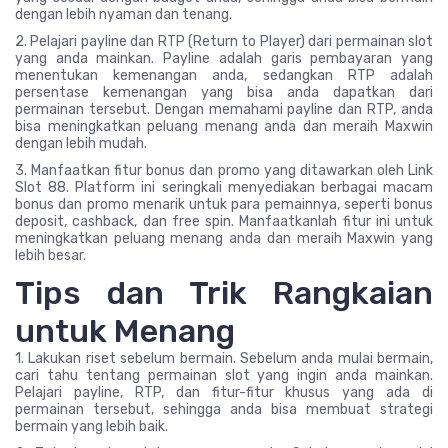
dengan lebih nyaman dan tenang.
2. Pelajari payline dan RTP (Return to Player) dari permainan slot
yang anda mainkan. Payline adalah garis pembayaran yang
menentukan kemenangan anda, sedangkan RTP adalah
persentase kemenangan yang bisa anda dapatkan dari
permainan tersebut. Dengan memahami payline dan RTP, anda
bisa meningkatkan peluang menang anda dan meraih Maxwin
dengan lebih mudah.
3. Manfaatkan fitur bonus dan promo yang ditawarkan oleh Link
Slot 88. Platform ini seringkali menyediakan berbagai macam
bonus dan promo menarik untuk para pemainnya, seperti bonus
deposit, cashback, dan free spin. Manfaatkanlah fitur ini untuk
meningkatkan peluang menang anda dan meraih Maxwin yang
lebih besar.
Tips dan Trik Rangkaian
untuk Menang
1. Lakukan riset sebelum bermain. Sebelum anda mulai bermain,
cari tahu tentang permainan slot yang ingin anda mainkan.
Pelajari payline, RTP, dan fitur-fitur khusus yang ada di
permainan tersebut, sehingga anda bisa membuat strategi
bermain yang lebih baik.