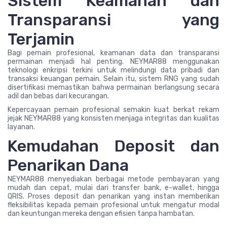
Sistem Keamanan dan
Transparansi yang
Terjamin
Bagi pemain profesional, keamanan data dan transparansi
permainan menjadi hal penting. NEYMAR88 menggunakan
teknologi enkripsi terkini untuk melindungi data pribadi dan
transaksi keuangan pemain. Selain itu, sistem RNG yang sudah
disertifikasi memastikan bahwa permainan berlangsung secara
adil dan bebas dari kecurangan.
Kepercayaan pemain profesional semakin kuat berkat rekam
jejak NEYMAR88 yang konsisten menjaga integritas dan kualitas
layanan.
Kemudahan Deposit dan
Penarikan Dana
NEYMAR88 menyediakan berbagai metode pembayaran yang
mudah dan cepat, mulai dari transfer bank, e-wallet, hingga
QRIS. Proses deposit dan penarikan yang instan memberikan
fleksibilitas kepada pemain profesional untuk mengatur modal
dan keuntungan mereka dengan efisien tanpa hambatan.