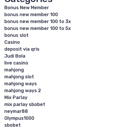
Bonus New Member
bonus new member 100
bonus new member 100 to 3x
bonus new member 100 to 5x
bonus slot
Casino
deposit via qris
Judi Bola
live casino
mahjong
mahjong slot
mahjong ways
mahjong ways 2
Mix Parlay
mix parlay sbobet
neymar88
Olympus1000
sbobet