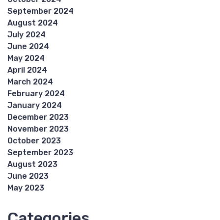
September 2024
August 2024
July 2024
June 2024
May 2024
April 2024
March 2024
February 2024
January 2024
December 2023
November 2023
October 2023
September 2023
August 2023
June 2023
May 2023
Categories