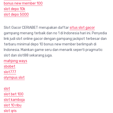
bonus new member 100
slot depo 10k
slot depo 5000
Slot Gacor CERIABET merupakan daftar
situs slot gacor
gampang menang terbaik dan no 1 di Indonesia hari ini. Penyedia
link judi slot online gacor dengan gampang jackpot terbesar dan
terbaru minimal depo 10 bonus new member berlimpah di
Indonesia. Mainkan game seru dan menarik seperti pragmatic
slot dan slot88 sekarang juga.
mahjong ways
sbobet
slot777
olympus slot
slot
slot bet 100
slot kamboja
slot 10 ribu
slot qris