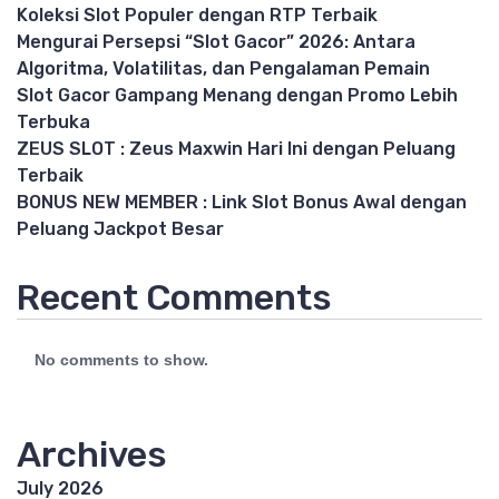
Koleksi Slot Populer dengan RTP Terbaik
Mengurai Persepsi “Slot Gacor” 2026: Antara
Algoritma, Volatilitas, dan Pengalaman Pemain
Slot Gacor Gampang Menang dengan Promo Lebih
Terbuka
ZEUS SLOT : Zeus Maxwin Hari Ini dengan Peluang
Terbaik
BONUS NEW MEMBER : Link Slot Bonus Awal dengan
Peluang Jackpot Besar
Recent Comments
No comments to show.
Archives
July 2026