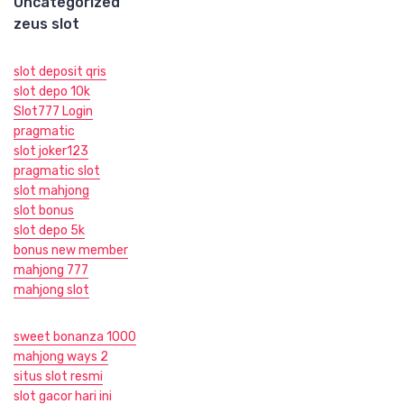
Uncategorized
zeus slot
slot deposit qris
slot depo 10k
Slot777 Login
pragmatic
slot joker123
pragmatic slot
slot mahjong
slot bonus
slot depo 5k
bonus new member
mahjong 777
mahjong slot
sweet bonanza 1000
mahjong ways 2
situs slot resmi
slot gacor hari ini