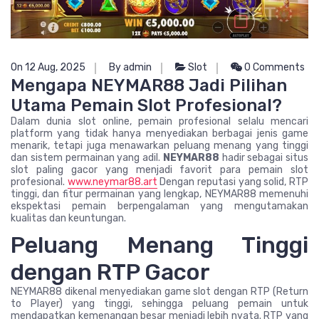
On 12 Aug, 2025
By admin
Slot
0 Comments
Mengapa NEYMAR88 Jadi Pilihan
Utama Pemain Slot Profesional?
Dalam dunia slot online, pemain profesional selalu mencari
platform yang tidak hanya menyediakan berbagai jenis game
menarik, tetapi juga menawarkan peluang menang yang tinggi
dan sistem permainan yang adil.
NEYMAR88
hadir sebagai situs
slot paling gacor yang menjadi favorit para pemain slot
profesional.
www.neymar88.art
Dengan reputasi yang solid, RTP
tinggi, dan fitur permainan yang lengkap, NEYMAR88 memenuhi
ekspektasi pemain berpengalaman yang mengutamakan
kualitas dan keuntungan.
Peluang Menang Tinggi
dengan RTP Gacor
NEYMAR88 dikenal menyediakan game slot dengan RTP (Return
to Player) yang tinggi, sehingga peluang pemain untuk
mendapatkan kemenangan besar menjadi lebih nyata. RTP yang