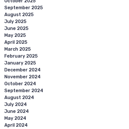
October 2025
September 2025
August 2025
July 2025
June 2025
May 2025
April 2025
March 2025
February 2025
January 2025
December 2024
November 2024
October 2024
September 2024
August 2024
July 2024
June 2024
May 2024
April 2024