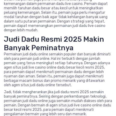
kemenangan dalam permainan dadu live casino. Pemain dapat
memilih taruhan dadu besar atau kecil untuk meningkatkan
peluang kemenangan. Selain itu, pemain juga perlu mengatur
modal taruhan dengan baik agar tidak kehilangan banyak uang
dalam satu putaran permainan. Dengan strategi yang tepat,
pemain dapat memenangkan permainan judi dadu live casino
dengan lebih mudah.
Judi Dadu Resmi 2025 Makin
Banyak Peminatnya
Permainan judi dadu online semakin populer dan banyak diminati
oleh para pemain judi online. Hal ini terbukti dengan jumlah
pemain yang terus meningkat setiap tahunnya. Dengan adanya
agen situs judi live casino online dadu besar kecil resmi 2025,
para pemain dapat menikmati permainan dadu dengan lebih
nyaman dan aman. Selain itu, pemain juga dapat menikmati
berbagai macam bonus dan promo menarik yang ditawarkan
oleh agen situs judi dadu online tersebut.
Jadi, tidak mengherankan jika judi dadu resmi 2025 semakin
banyak peminatnya. Seiring dengan perkembangan teknologi,
permainan judi dadu online juga semakin mudah diakses oleh para
pemain. Dengan bermain di agen situs judi live casino online dadu
besar kecil resmi 2025, para pemain dapat menikmati
pengalaman bermain yang lebih seru dan menarik.