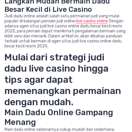
Langkah Mudah Bermain Dadu
Besar Kecil di Live Casino
Judi dadu online adalah salah satu permainan judi yang mulai
populer di kalangan pemain judi online.
live casino online
Dengan
adanya agen situs judi live casino online dadu besar kecil resmi
2025, para pemain dapat menikmati pengalaman bermain yang
lebih seru dan menarik. Dalam artikel ini, akan dibahas panduan
terbaik untuk bermain di agen situs judi live casino online dadu
besar kecil resmi 2025.
Mulai dari strategi judi
dadu live casino hingga
tips agar dapat
memenangkan permainan
dengan mudah.
Main Dadu Online Gampang
Menang
Main dadu online sebenarnya cukup mudah dan sederhana.