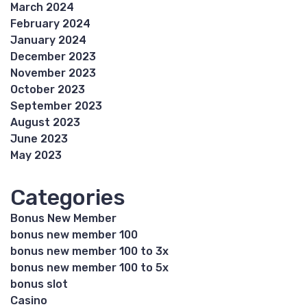
March 2024
February 2024
January 2024
December 2023
November 2023
October 2023
September 2023
August 2023
June 2023
May 2023
Categories
Bonus New Member
bonus new member 100
bonus new member 100 to 3x
bonus new member 100 to 5x
bonus slot
Casino