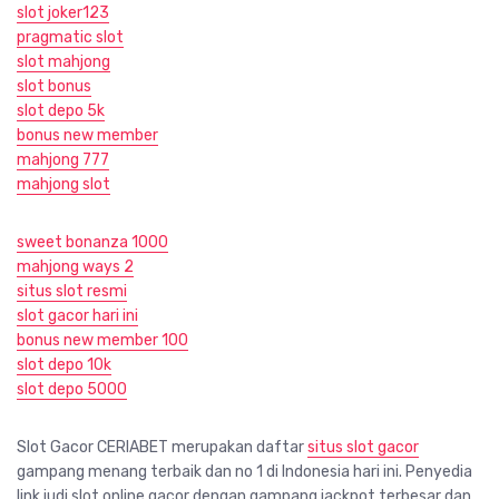
slot joker123
pragmatic slot
slot mahjong
slot bonus
slot depo 5k
bonus new member
mahjong 777
mahjong slot
sweet bonanza 1000
mahjong ways 2
situs slot resmi
slot gacor hari ini
bonus new member 100
slot depo 10k
slot depo 5000
Slot Gacor CERIABET merupakan daftar
situs slot gacor
gampang menang terbaik dan no 1 di Indonesia hari ini. Penyedia
link judi slot online gacor dengan gampang jackpot terbesar dan