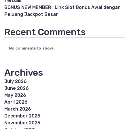
Terbaik
BONUS NEW MEMBER : Link Slot Bonus Awal dengan
Peluang Jackpot Besar
Recent Comments
No comments to show.
Archives
July 2026
June 2026
May 2026
April 2026
March 2026
December 2025
November 2025