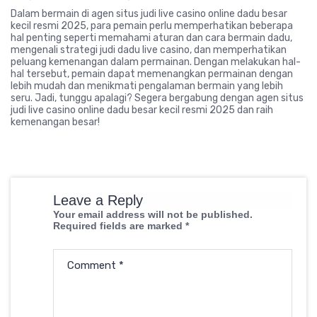
Dalam bermain di agen situs judi live casino online dadu besar
kecil resmi 2025, para pemain perlu memperhatikan beberapa
hal penting seperti memahami aturan dan cara bermain dadu,
mengenali strategi judi dadu live casino, dan memperhatikan
peluang kemenangan dalam permainan. Dengan melakukan hal-
hal tersebut, pemain dapat memenangkan permainan dengan
lebih mudah dan menikmati pengalaman bermain yang lebih
seru. Jadi, tunggu apalagi? Segera bergabung dengan agen situs
judi live casino online dadu besar kecil resmi 2025 dan raih
kemenangan besar!
Leave a Reply
Your email address will not be published.
Required fields are marked
*
Comment
*