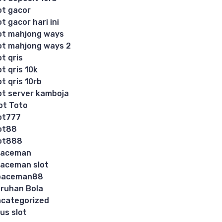
ot gacor
ot gacor hari ini
ot mahjong ways
ot mahjong ways 2
ot qris
ot qris 10k
ot qris 10rb
ot server kamboja
ot Toto
ot777
ot88
ot888
paceman
aceman slot
paceman88
ruhan Bola
categorized
us slot