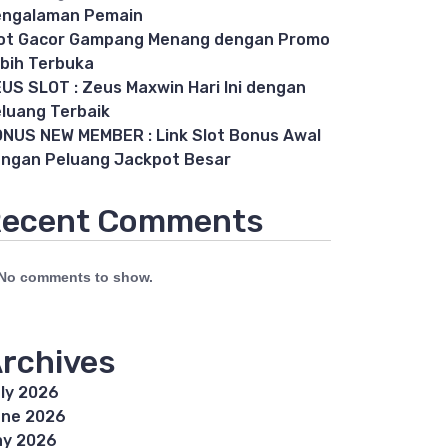
engalaman Pemain
ot Gacor Gampang Menang dengan Promo
bih Terbuka
US SLOT : Zeus Maxwin Hari Ini dengan
luang Terbaik
NUS NEW MEMBER : Link Slot Bonus Awal
ngan Peluang Jackpot Besar
ecent Comments
No comments to show.
rchives
ly 2026
ne 2026
y 2026