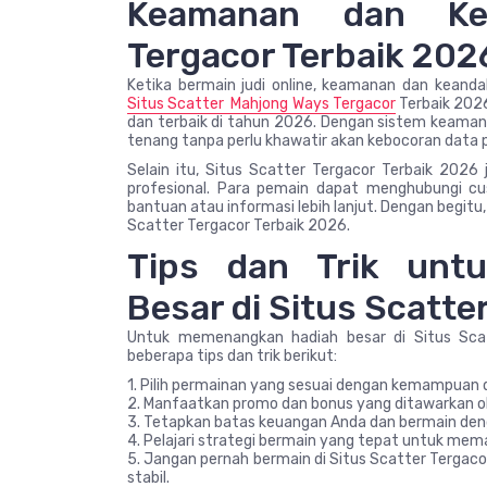
Keamanan dan Kea
Tergacor Terbaik 202
Ketika bermain judi online, keamanan dan keanda
Situs Scatter Mahjong Ways Tergacor
Terbaik 2026 
dan terbaik di tahun 2026. Dengan sistem keaman
tenang tanpa perlu khawatir akan kebocoran data p
Selain itu, Situs Scatter Tergacor Terbaik 2026
profesional. Para pemain dapat menghubungi c
bantuan atau informasi lebih lanjut. Dengan begit
Scatter Tergacor Terbaik 2026.
Tips dan Trik unt
Besar di Situs Scatte
Untuk memenangkan hadiah besar di Situs Sca
beberapa tips dan trik berikut:
1. Pilih permainan yang sesuai dengan kemampuan
2. Manfaatkan promo dan bonus yang ditawarkan ol
3. Tetapkan batas keuangan Anda dan bermain deng
4. Pelajari strategi bermain yang tepat untuk me
5. Jangan pernah bermain di Situs Scatter Tergaco
stabil.