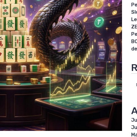
P
Sl
Le
ZE
Pe
BO
de
R
A
Ju
Ju
Ma