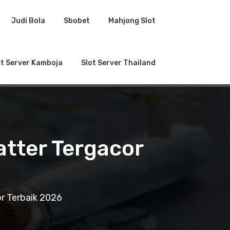
Judi Bola
Sbobet
Mahjong Slot
ot Server Kamboja
Slot Server Thailand
atter Tergacor
r Terbaik 2026