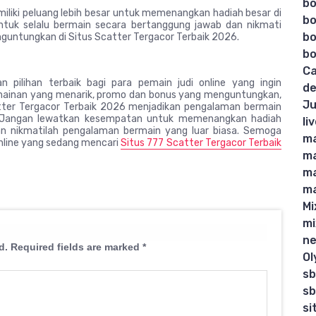
bo
miliki peluang lebih besar untuk memenangkan hadiah besar di
bo
untuk selalu bermain secara bertanggung jawab dan nikmati
bo
ntungkan di Situs Scatter Tergacor Terbaik 2026.
bo
Ca
 pilihan terbaik bagi para pemain judi online yang ingin
de
mainan yang menarik, promo dan bonus yang menguntungkan,
Ju
tter Tergacor Terbaik 2026 menjadikan pengalaman bermain
 Jangan lewatkan kesempatan untuk memenangkan hadiah
li
an nikmatilah pengalaman bermain yang luar biasa. Semoga
m
online yang sedang mencari
Situs 777 Scatter Tergacor Terbaik
ma
ma
ma
Mi
mi
n
d.
Required fields are marked
*
Ol
sb
s
si