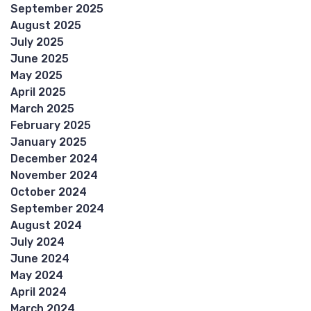
September 2025
August 2025
July 2025
June 2025
May 2025
April 2025
March 2025
February 2025
January 2025
December 2024
November 2024
October 2024
September 2024
August 2024
July 2024
June 2024
May 2024
April 2024
March 2024