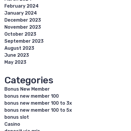
February 2024
January 2024
December 2023
November 2023
October 2023
September 2023
August 2023
June 2023
May 2023
Categories
Bonus New Member
bonus new member 100
bonus new member 100 to 3x
bonus new member 100 to 5x
bonus slot
Casino