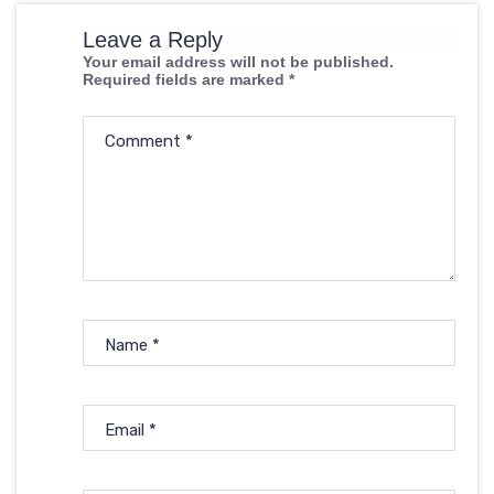
Leave a Reply
Your email address will not be published.
Required fields are marked
*
Comment
*
Name
*
Email
*