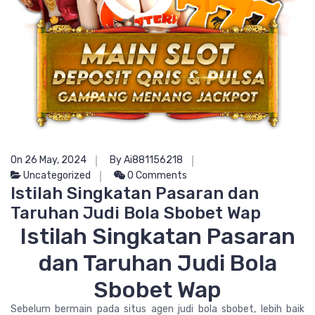
On 26 May, 2024
By Ai881156218
Uncategorized
0 Comments
Istilah Singkatan Pasaran dan
Taruhan Judi Bola Sbobet Wap
Istilah Singkatan Pasaran
dan Taruhan Judi Bola
Sbobet Wap
Sebelum bermain pada situs agen judi bola sbobet, lebih baik