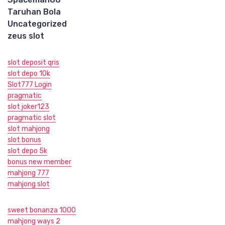
Taruhan Bola
Uncategorized
zeus slot
slot deposit qris
slot depo 10k
Slot777 Login
pragmatic
slot joker123
pragmatic slot
slot mahjong
slot bonus
slot depo 5k
bonus new member
mahjong 777
mahjong slot
sweet bonanza 1000
mahjong ways 2