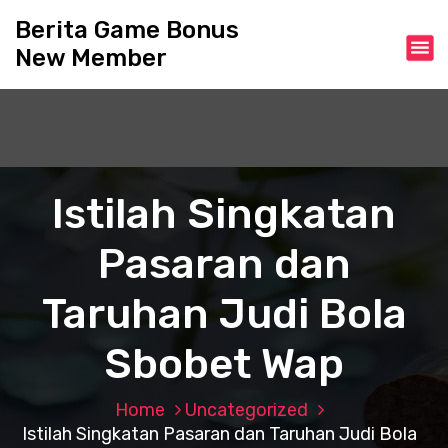
S
Berita Game Bonus
k
New Member
i
p
t
o
c
o
n
Istilah Singkatan
t
e
Pasaran dan
n
t
Taruhan Judi Bola
Sbobet Wap
Home
Uncategorized
Istilah Singkatan Pasaran dan Taruhan Judi Bola