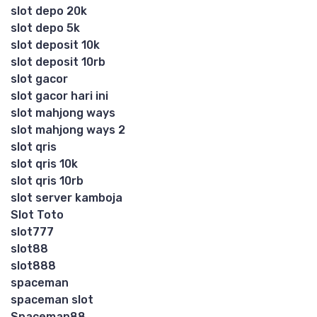
slot depo 20k
slot depo 5k
slot deposit 10k
slot deposit 10rb
slot gacor
slot gacor hari ini
slot mahjong ways
slot mahjong ways 2
slot qris
slot qris 10k
slot qris 10rb
slot server kamboja
Slot Toto
slot777
slot88
slot888
spaceman
spaceman slot
Spaceman88