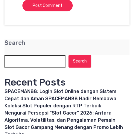
Search
Search
Recent Posts
SPACEMAN88: Login Slot Online dengan Sistem
Cepat dan Aman SPACEMAN88 Hadir Membawa
Koleksi Slot Populer dengan RTP Terbaik
Mengurai Persepsi “Slot Gacor” 2026: Antara
Algoritma, Volatilitas, dan Pengalaman Pemain
Slot Gacor Gampang Menang dengan Promo Lebih