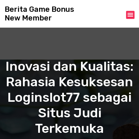
S
Berita Game Bonus
k
New Member
i
p
t
o
c
o
n
Inovasi dan Kualitas:
t
e
Rahasia Kesuksesan
n
t
Loginslot77 sebagai
Situs Judi
Terkemuka