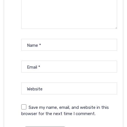
Name
*
Email
*
Website
Save my name, email, and website in this
browser for the next time I comment.