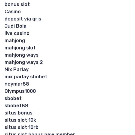
bonus slot
Casino
deposit via qris
Judi Bola
live casino
mahjong
mahjong slot
mahjong ways
mahjong ways 2
Mix Parlay
mix parlay sbobet
neymar88
Olympus1000
sbobet
sbobet88
situs bonus
situs slot 10k
situs slot 10rb
situs slot bonus new member