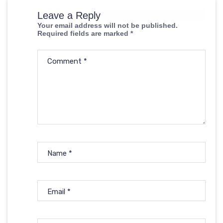
Leave a Reply
Your email address will not be published.
Required fields are marked
*
Comment
*
Name
*
Email
*