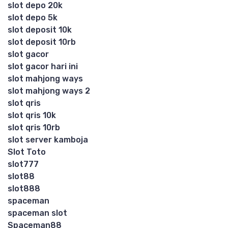
slot depo 20k
slot depo 5k
slot deposit 10k
slot deposit 10rb
slot gacor
slot gacor hari ini
slot mahjong ways
slot mahjong ways 2
slot qris
slot qris 10k
slot qris 10rb
slot server kamboja
Slot Toto
slot777
slot88
slot888
spaceman
spaceman slot
Spaceman88