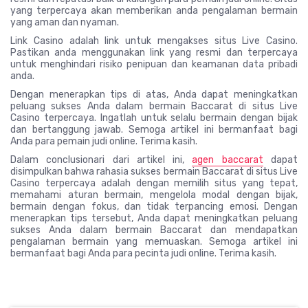
yang terpercaya akan memberikan anda pengalaman bermain
yang aman dan nyaman.
Link Casino adalah link untuk mengakses situs Live Casino.
Pastikan anda menggunakan link yang resmi dan terpercaya
untuk menghindari risiko penipuan dan keamanan data pribadi
anda.
Dengan menerapkan tips di atas, Anda dapat meningkatkan
peluang sukses Anda dalam bermain Baccarat di situs Live
Casino terpercaya. Ingatlah untuk selalu bermain dengan bijak
dan bertanggung jawab. Semoga artikel ini bermanfaat bagi
Anda para pemain judi online. Terima kasih.
Dalam conclusionari dari artikel ini,
agen baccarat
dapat
disimpulkan bahwa rahasia sukses bermain Baccarat di situs Live
Casino terpercaya adalah dengan memilih situs yang tepat,
memahami aturan bermain, mengelola modal dengan bijak,
bermain dengan fokus, dan tidak terpancing emosi. Dengan
menerapkan tips tersebut, Anda dapat meningkatkan peluang
sukses Anda dalam bermain Baccarat dan mendapatkan
pengalaman bermain yang memuaskan. Semoga artikel ini
bermanfaat bagi Anda para pecinta judi online. Terima kasih.