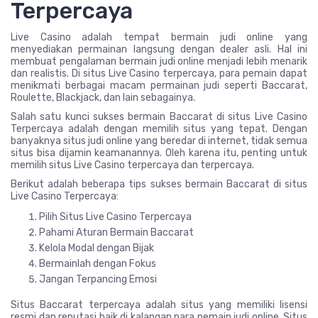
Terpercaya
Live Casino adalah tempat bermain judi online yang
menyediakan permainan langsung dengan dealer asli. Hal ini
membuat pengalaman bermain judi online menjadi lebih menarik
dan realistis. Di situs Live Casino terpercaya, para pemain dapat
menikmati berbagai macam permainan judi seperti Baccarat,
Roulette, Blackjack, dan lain sebagainya.
Salah satu kunci sukses bermain Baccarat di situs Live Casino
Terpercaya adalah dengan memilih situs yang tepat. Dengan
banyaknya situs judi online yang beredar di internet, tidak semua
situs bisa dijamin keamanannya. Oleh karena itu, penting untuk
memilih situs Live Casino terpercaya dan terpercaya.
Berikut adalah beberapa tips sukses bermain Baccarat di situs
Live Casino Terpercaya:
Pilih Situs Live Casino Terpercaya
Pahami Aturan Bermain Baccarat
Kelola Modal dengan Bijak
Bermainlah dengan Fokus
Jangan Terpancing Emosi
Situs Baccarat terpercaya adalah situs yang memiliki lisensi
resmi dan reputasi baik di kalangan para pemain judi online. Situs