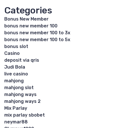
Categories
Bonus New Member
bonus new member 100
bonus new member 100 to 3x
bonus new member 100 to 5x
bonus slot
Casino
deposit via qris
Judi Bola
live casino
mahjong
mahjong slot
mahjong ways
mahjong ways 2
Mix Parlay
mix parlay sbobet
neymar88