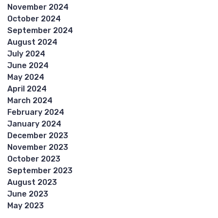
November 2024
October 2024
September 2024
August 2024
July 2024
June 2024
May 2024
April 2024
March 2024
February 2024
January 2024
December 2023
November 2023
October 2023
September 2023
August 2023
June 2023
May 2023