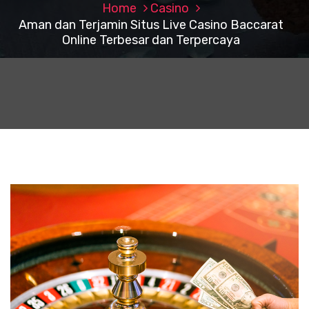
Home
Casino
Aman dan Terjamin Situs Live Casino Baccarat
Online Terbesar dan Terpercaya