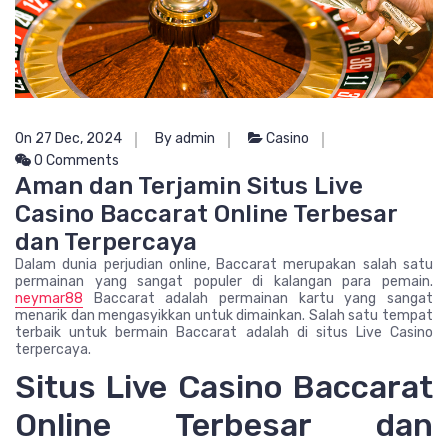
On 27 Dec, 2024
By admin
Casino
0 Comments
Aman dan Terjamin Situs Live
Casino Baccarat Online Terbesar
dan Terpercaya
Dalam dunia perjudian online, Baccarat merupakan salah satu
permainan yang sangat populer di kalangan para pemain.
neymar88
Baccarat adalah permainan kartu yang sangat
menarik dan mengasyikkan untuk dimainkan. Salah satu tempat
terbaik untuk bermain Baccarat adalah di situs Live Casino
terpercaya.
Situs Live Casino Baccarat
Online Terbesar dan