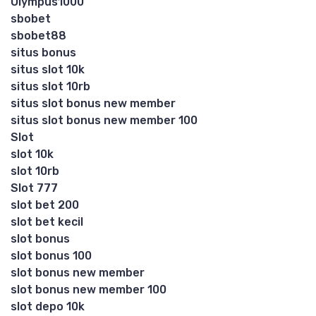
Olympus1000
sbobet
sbobet88
situs bonus
situs slot 10k
situs slot 10rb
situs slot bonus new member
situs slot bonus new member 100
Slot
slot 10k
slot 10rb
Slot 777
slot bet 200
slot bet kecil
slot bonus
slot bonus 100
slot bonus new member
slot bonus new member 100
slot depo 10k