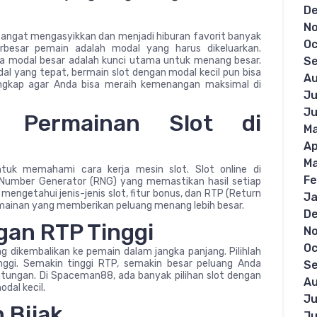
D
N
angat mengasyikkan dan menjadi hiburan favorit banyak
Oc
rbesar pemain adalah modal yang harus dikeluarkan.
hwa modal besar adalah kunci utama untuk menang besar.
S
al yang tepat, bermain slot dengan modal kecil pun bisa
Au
ngkap agar Anda bisa meraih kemenangan maksimal di
Ju
Ju
 Permainan Slot di
Ma
Ap
Ma
tuk memahami cara kerja mesin slot. Slot online di
Fe
mber Generator (RNG) yang memastikan hasil setiap
 mengetahui jenis-jenis slot, fitur bonus, dan RTP (Return
Ja
mainan yang memberikan peluang menang lebih besar.
D
ngan RTP Tinggi
N
Oc
g dikembalikan ke pemain dalam jangka panjang. Pilihlah
nggi. Semakin tinggi RTP, semakin besar peluang Anda
S
ungan. Di Spaceman88, ada banyak pilihan slot dengan
Au
dal kecil.
Ju
 Bijak
Ju