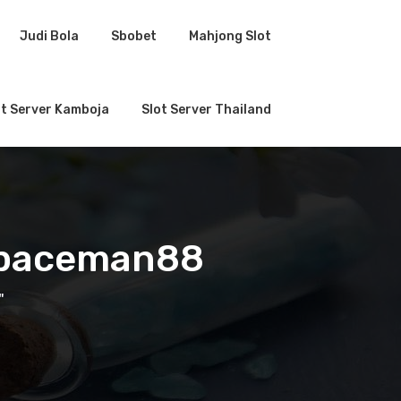
Judi Bola
Sbobet
Mahjong Slot
ot Server Kamboja
Slot Server Thailand
 Spaceman88
"