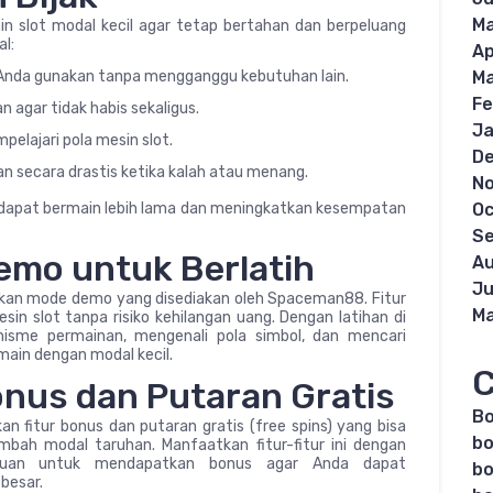
Ma
 slot modal kecil agar tetap bertahan dan berpeluang
l:
Ap
 Anda gunakan tanpa mengganggu kebutuhan lain.
Ma
Fe
 agar tidak habis sekaligus.
Ja
pelajari pola mesin slot.
D
 secara drastis ketika kalah atau menang.
N
a dapat bermain lebih lama dan meningkatkan kesempatan
Oc
S
emo untuk Berlatih
Au
Ju
kan mode demo yang disediakan oleh Spaceman88. Fitur
Ma
n slot tanpa risiko kehilangan uang. Dengan latihan di
me permainan, mengenali pola simbol, dan mencari
main dengan modal kecil.
C
onus dan Putaran Gratis
B
fitur bonus dan putaran gratis (free spins) yang bisa
bo
ah modal taruhan. Manfaatkan fitur-fitur ini dengan
ntuan untuk mendapatkan bonus agar Anda dapat
bo
besar.