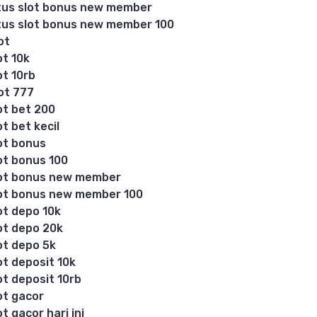
tus slot bonus new member
tus slot bonus new member 100
ot
ot 10k
ot 10rb
ot 777
ot bet 200
ot bet kecil
ot bonus
ot bonus 100
ot bonus new member
ot bonus new member 100
ot depo 10k
ot depo 20k
ot depo 5k
ot deposit 10k
ot deposit 10rb
ot gacor
ot gacor hari ini