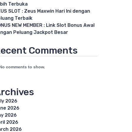
bih Terbuka
US SLOT : Zeus Maxwin Hari Ini dengan
luang Terbaik
NUS NEW MEMBER : Link Slot Bonus Awal
ngan Peluang Jackpot Besar
ecent Comments
No comments to show.
rchives
ly 2026
ne 2026
y 2026
ril 2026
rch 2026