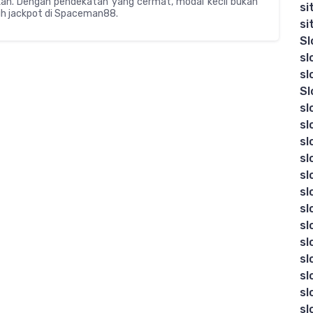
ukan. Dengan pendekatan yang cermat, modal kecil bukan
si
ih jackpot di Spaceman88.
si
Sl
sl
sl
Sl
sl
sl
sl
sl
sl
sl
sl
sl
sl
sl
sl
sl
sl