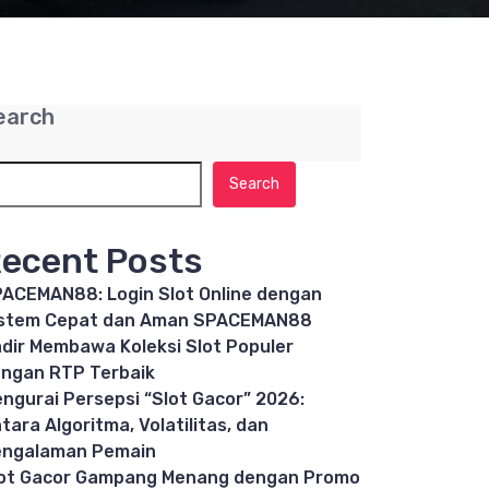
earch
Search
ecent Posts
ACEMAN88: Login Slot Online dengan
istem Cepat dan Aman SPACEMAN88
dir Membawa Koleksi Slot Populer
ngan RTP Terbaik
ngurai Persepsi “Slot Gacor” 2026:
tara Algoritma, Volatilitas, dan
engalaman Pemain
ot Gacor Gampang Menang dengan Promo