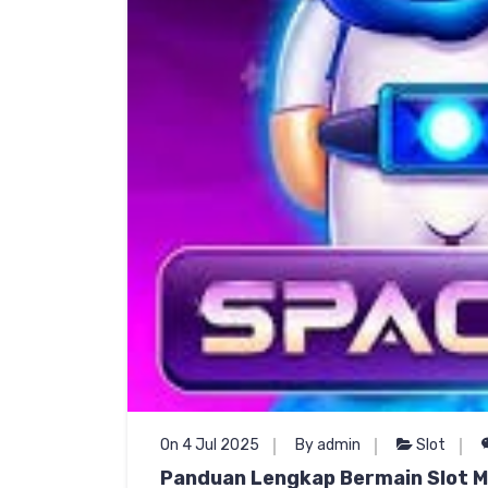
On 4 Jul 2025
By admin
Slot
Panduan Lengkap Bermain Slot M