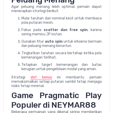
Agar peluang menang lebih optimal, pemain dapat
menerapkan strategi berikut:
Mulai taruhan dari nominal kecil untuk membaca
pola putaran mesin.
Fokus pada
scatter dan free spin
, karena
sering memicu JP instan.
Gunakan fitur
auto spin
untuk efisiensi bermain
dan peluang menang beruntun.
Tingkatkan taruhan secara bertahap ketika pola
kemenangan terlihat.
Tetapkan target kemenangan dan batas
kerugian untuk pengelolaan modal yang aman.
Strategi
slot bonus
ini membantu pemain
memaksimalkan setiap putaran sambil tetap menjaga
risiko tetap minimal.
Game Pragmatic Play
Populer di NEYMAR88
Beberapa permainan yang dikenal sering memberikan