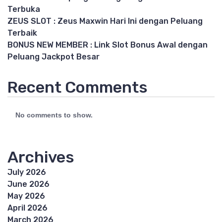
Terbuka
ZEUS SLOT : Zeus Maxwin Hari Ini dengan Peluang
Terbaik
BONUS NEW MEMBER : Link Slot Bonus Awal dengan
Peluang Jackpot Besar
Recent Comments
No comments to show.
Archives
July 2026
June 2026
May 2026
April 2026
March 2026