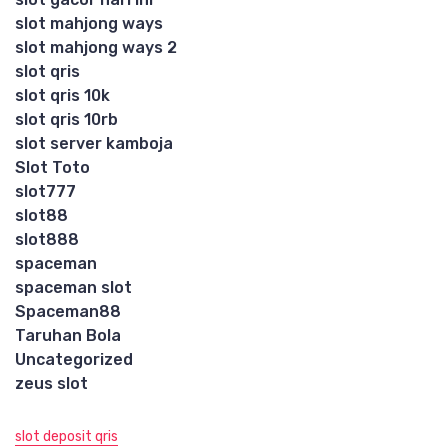
slot mahjong ways
slot mahjong ways 2
slot qris
slot qris 10k
slot qris 10rb
slot server kamboja
Slot Toto
slot777
slot88
slot888
spaceman
spaceman slot
Spaceman88
Taruhan Bola
Uncategorized
zeus slot
slot deposit qris