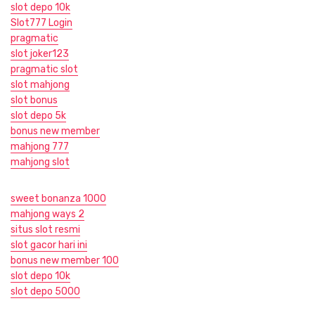
slot depo 10k
Slot777 Login
pragmatic
slot joker123
pragmatic slot
slot mahjong
slot bonus
slot depo 5k
bonus new member
mahjong 777
mahjong slot
sweet bonanza 1000
mahjong ways 2
situs slot resmi
slot gacor hari ini
bonus new member 100
slot depo 10k
slot depo 5000