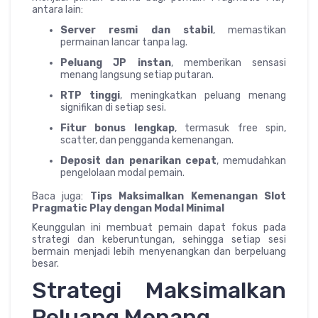
antara lain:
Server resmi dan stabil
, memastikan
permainan lancar tanpa lag.
Peluang JP instan
, memberikan sensasi
menang langsung setiap putaran.
RTP tinggi
, meningkatkan peluang menang
signifikan di setiap sesi.
Fitur bonus lengkap
, termasuk free spin,
scatter, dan pengganda kemenangan.
Deposit dan penarikan cepat
, memudahkan
pengelolaan modal pemain.
Baca juga:
Tips Maksimalkan Kemenangan Slot
Pragmatic Play dengan Modal Minimal
Keunggulan ini membuat pemain dapat fokus pada
strategi dan keberuntungan, sehingga setiap sesi
bermain menjadi lebih menyenangkan dan berpeluang
besar.
Strategi Maksimalkan
Peluang Menang