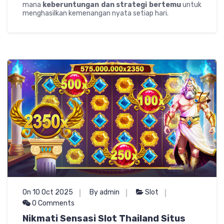
mana
keberuntungan dan strategi bertemu
untuk
menghasilkan kemenangan nyata setiap hari.
On 10 Oct 2025
By admin
Slot
0 Comments
Nikmati Sensasi Slot Thailand Situs