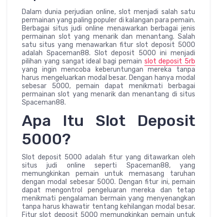
Dalam dunia perjudian online, slot menjadi salah satu
permainan yang paling populer di kalangan para pemain.
Berbagai situs judi online menawarkan berbagai jenis
permainan slot yang menarik dan menantang. Salah
satu situs yang menawarkan fitur slot deposit 5000
adalah Spaceman88. Slot deposit 5000 ini menjadi
pilihan yang sangat ideal bagi pemain
slot deposit 5rb
yang ingin mencoba keberuntungan mereka tanpa
harus mengeluarkan modal besar. Dengan hanya modal
sebesar 5000, pemain dapat menikmati berbagai
permainan slot yang menarik dan menantang di situs
Spaceman88.
Apa Itu Slot Deposit
5000?
Slot deposit 5000 adalah fitur yang ditawarkan oleh
situs judi online seperti Spaceman88, yang
memungkinkan pemain untuk memasang taruhan
dengan modal sebesar 5000. Dengan fitur ini, pemain
dapat mengontrol pengeluaran mereka dan tetap
menikmati pengalaman bermain yang menyenangkan
tanpa harus khawatir tentang kehilangan modal besar.
Fitur slot deposit 5000 memungkinkan pemain untuk