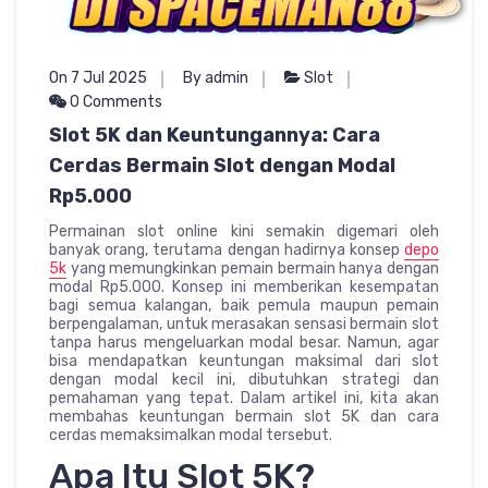
On 7 Jul 2025
By admin
Slot
0 Comments
Slot 5K dan Keuntungannya: Cara
Cerdas Bermain Slot dengan Modal
Rp5.000
Permainan slot online kini semakin digemari oleh
banyak orang, terutama dengan hadirnya konsep
depo
5k
yang memungkinkan pemain bermain hanya dengan
modal Rp5.000. Konsep ini memberikan kesempatan
bagi semua kalangan, baik pemula maupun pemain
berpengalaman, untuk merasakan sensasi bermain slot
tanpa harus mengeluarkan modal besar. Namun, agar
bisa mendapatkan keuntungan maksimal dari slot
dengan modal kecil ini, dibutuhkan strategi dan
pemahaman yang tepat. Dalam artikel ini, kita akan
membahas keuntungan bermain slot 5K dan cara
cerdas memaksimalkan modal tersebut.
Apa Itu Slot 5K?