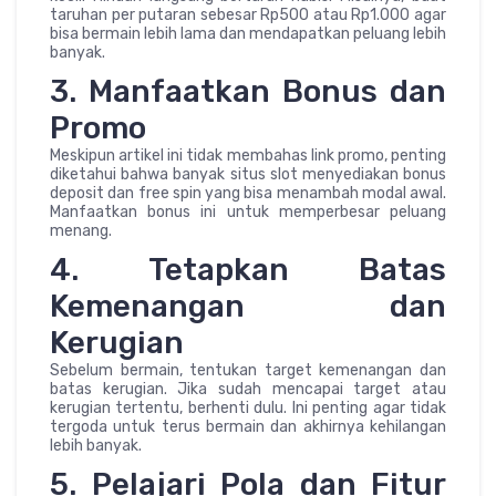
taruhan per putaran sebesar Rp500 atau Rp1.000 agar
bisa bermain lebih lama dan mendapatkan peluang lebih
banyak.
3. Manfaatkan Bonus dan
Promo
Meskipun artikel ini tidak membahas link promo, penting
diketahui bahwa banyak situs slot menyediakan bonus
deposit dan free spin yang bisa menambah modal awal.
Manfaatkan bonus ini untuk memperbesar peluang
menang.
4. Tetapkan Batas
Kemenangan dan
Kerugian
Sebelum bermain, tentukan target kemenangan dan
batas kerugian. Jika sudah mencapai target atau
kerugian tertentu, berhenti dulu. Ini penting agar tidak
tergoda untuk terus bermain dan akhirnya kehilangan
lebih banyak.
5. Pelajari Pola dan Fitur