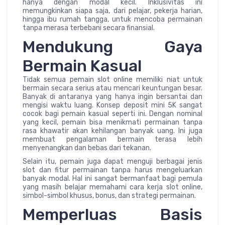
hanya dengan modal kecil. Inklusivitas ini
memungkinkan siapa saja, dari pelajar, pekerja harian,
hingga ibu rumah tangga, untuk mencoba permainan
tanpa merasa terbebani secara finansial.
Mendukung Gaya
Bermain Kasual
Tidak semua pemain slot online memiliki niat untuk
bermain secara serius atau mencari keuntungan besar.
Banyak di antaranya yang hanya ingin bersantai dan
mengisi waktu luang. Konsep deposit mini 5K sangat
cocok bagi pemain kasual seperti ini. Dengan nominal
yang kecil, pemain bisa menikmati permainan tanpa
rasa khawatir akan kehilangan banyak uang. Ini juga
membuat pengalaman bermain terasa lebih
menyenangkan dan bebas dari tekanan.
Selain itu, pemain juga dapat menguji berbagai jenis
slot dan fitur permainan tanpa harus mengeluarkan
banyak modal. Hal ini sangat bermanfaat bagi pemula
yang masih belajar memahami cara kerja slot online,
simbol-simbol khusus, bonus, dan strategi permainan.
Memperluas Basis