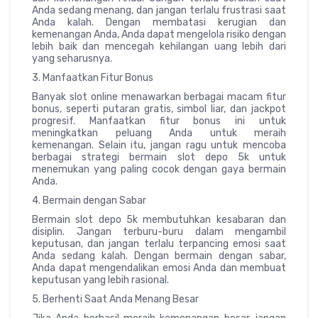
Anda sedang menang, dan jangan terlalu frustrasi saat
Anda kalah. Dengan membatasi kerugian dan
kemenangan Anda, Anda dapat mengelola risiko dengan
lebih baik dan mencegah kehilangan uang lebih dari
yang seharusnya.
3. Manfaatkan Fitur Bonus
Banyak slot online menawarkan berbagai macam fitur
bonus, seperti putaran gratis, simbol liar, dan jackpot
progresif. Manfaatkan fitur bonus ini untuk
meningkatkan peluang Anda untuk meraih
kemenangan. Selain itu, jangan ragu untuk mencoba
berbagai strategi bermain slot depo 5k untuk
menemukan yang paling cocok dengan gaya bermain
Anda.
4. Bermain dengan Sabar
Bermain slot depo 5k membutuhkan kesabaran dan
disiplin. Jangan terburu-buru dalam mengambil
keputusan, dan jangan terlalu terpancing emosi saat
Anda sedang kalah. Dengan bermain dengan sabar,
Anda dapat mengendalikan emosi Anda dan membuat
keputusan yang lebih rasional.
5. Berhenti Saat Anda Menang Besar