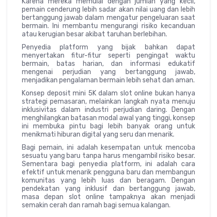
Karena mereka memulai dengan jumlah yang kecil,
pemain cenderung lebih sadar akan nilai uang dan lebih
bertanggung jawab dalam mengatur pengeluaran saat
bermain. Ini membantu mengurangi risiko kecanduan
atau kerugian besar akibat taruhan berlebihan.
Penyedia platform yang bijak bahkan dapat
menyertakan fitur-fitur seperti pengingat waktu
bermain, batas harian, dan informasi edukatif
mengenai perjudian yang bertanggung jawab,
menjadikan pengalaman bermain lebih sehat dan aman.
Konsep deposit mini 5K dalam slot online bukan hanya
strategi pemasaran, melainkan langkah nyata menuju
inklusivitas dalam industri perjudian daring. Dengan
menghilangkan batasan modal awal yang tinggi, konsep
ini membuka pintu bagi lebih banyak orang untuk
menikmati hiburan digital yang seru dan menarik.
Bagi pemain, ini adalah kesempatan untuk mencoba
sesuatu yang baru tanpa harus mengambil risiko besar.
Sementara bagi penyedia platform, ini adalah cara
efektif untuk menarik pengguna baru dan membangun
komunitas yang lebih luas dan beragam. Dengan
pendekatan yang inklusif dan bertanggung jawab,
masa depan slot online tampaknya akan menjadi
semakin cerah dan ramah bagi semua kalangan.