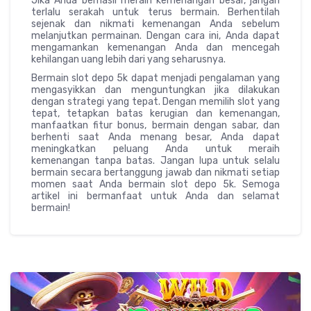
Jika Anda berhasil meraih kemenangan besar, jangan
terlalu serakah untuk terus bermain. Berhentilah
sejenak dan nikmati kemenangan Anda sebelum
melanjutkan permainan. Dengan cara ini, Anda dapat
mengamankan kemenangan Anda dan mencegah
kehilangan uang lebih dari yang seharusnya.
Bermain slot depo 5k dapat menjadi pengalaman yang
mengasyikkan dan menguntungkan jika dilakukan
dengan strategi yang tepat. Dengan memilih slot yang
tepat, tetapkan batas kerugian dan kemenangan,
manfaatkan fitur bonus, bermain dengan sabar, dan
berhenti saat Anda menang besar, Anda dapat
meningkatkan peluang Anda untuk meraih
kemenangan tanpa batas. Jangan lupa untuk selalu
bermain secara bertanggung jawab dan nikmati setiap
momen saat Anda bermain slot depo 5k. Semoga
artikel ini bermanfaat untuk Anda dan selamat
bermain!