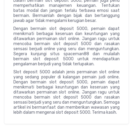
Dalam bermain slot deposit 5000, pemain juga perlu
memperhatikan manajemen keuangan. Tentukan
batas modal dan jangan terlalu terbawa emosi saat
bermain. Bermainlah dengan bijak dan bertanggung
jawab agar tidak mengalami kerugian besar.
Dengan bermain slot deposit 5000, pemain dapat
menikmati berbagai keseruan dan keuntungan yang
ditawarkan permainan slot online. Jangan ragu untuk
mencoba bermain slot deposit 5000 dan rasakan
sensasi berjudi online yang seru dan menguntungkan.
Segera kunjungi situs spaceman88 dan mulailah
bermain slot deposit 5000 untuk mendapatkan
pengalaman berjudi yang tidak terlupakan.
Slot deposit 5000 adalah jenis permainan slot online
yang sedang populer di kalangan pemain judi online.
Dengan bermain slot deposit 5000, pemain dapat
menikmati berbagai keuntungan dan keseruan yang
ditawarkan permainan slot online. Jangan ragu untuk
mencoba bermain slot deposit 5000 dan rasakan
sensasi berjudi yang seru dan menguntungkan. Semoga
artikel ini bermanfaat dan memberikan wawasan yang
lebih dalam mengenai slot deposit 5000. Terima kasih.