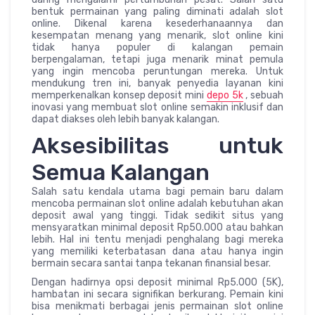
bentuk permainan yang paling diminati adalah slot
online. Dikenal karena kesederhanaannya dan
kesempatan menang yang menarik, slot online kini
tidak hanya populer di kalangan pemain
berpengalaman, tetapi juga menarik minat pemula
yang ingin mencoba peruntungan mereka. Untuk
mendukung tren ini, banyak penyedia layanan kini
memperkenalkan konsep deposit mini
depo 5k
, sebuah
inovasi yang membuat slot online semakin inklusif dan
dapat diakses oleh lebih banyak kalangan.
Aksesibilitas untuk
Semua Kalangan
Salah satu kendala utama bagi pemain baru dalam
mencoba permainan slot online adalah kebutuhan akan
deposit awal yang tinggi. Tidak sedikit situs yang
mensyaratkan minimal deposit Rp50.000 atau bahkan
lebih. Hal ini tentu menjadi penghalang bagi mereka
yang memiliki keterbatasan dana atau hanya ingin
bermain secara santai tanpa tekanan finansial besar.
Dengan hadirnya opsi deposit minimal Rp5.000 (5K),
hambatan ini secara signifikan berkurang. Pemain kini
bisa menikmati berbagai jenis permainan slot online