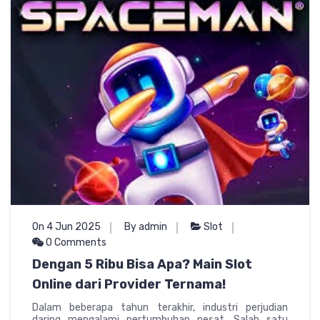
On 4 Jun 2025
By admin
Slot
0 Comments
Dengan 5 Ribu Bisa Apa? Main Slot
Online dari Provider Ternama!
Dalam beberapa tahun terakhir, industri perjudian
daring mengalami pertumbuhan pesat. Salah satu