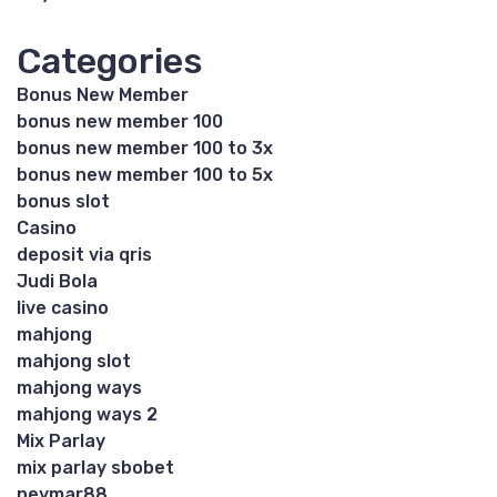
Categories
Bonus New Member
bonus new member 100
bonus new member 100 to 3x
bonus new member 100 to 5x
bonus slot
Casino
deposit via qris
Judi Bola
live casino
mahjong
mahjong slot
mahjong ways
mahjong ways 2
Mix Parlay
mix parlay sbobet
neymar88