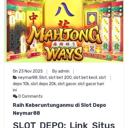
On 23 Nov 2025
By admin
neymar88
,
Slot
,
slot bet 200
,
slot bet kecil
,
slot
depo 10k
,
slot depo 20k
,
slot gacor
,
slot gacor hari
ini
0 Comments
Raih Keberuntunganmu di Slot Depo
Neymar88
SLOT DEPO: Link Situs