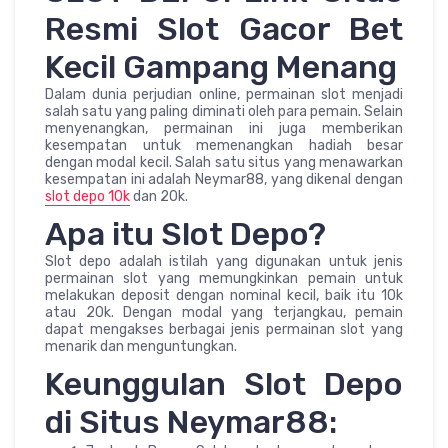
Resmi Slot Gacor Bet
Kecil Gampang Menang
Dalam dunia perjudian online, permainan slot menjadi
salah satu yang paling diminati oleh para pemain. Selain
menyenangkan, permainan ini juga memberikan
kesempatan untuk memenangkan hadiah besar
dengan modal kecil. Salah satu situs yang menawarkan
kesempatan ini adalah Neymar88, yang dikenal dengan
slot depo 10k
dan 20k.
Apa itu Slot Depo?
Slot depo adalah istilah yang digunakan untuk jenis
permainan slot yang memungkinkan pemain untuk
melakukan deposit dengan nominal kecil, baik itu 10k
atau 20k. Dengan modal yang terjangkau, pemain
dapat mengakses berbagai jenis permainan slot yang
menarik dan menguntungkan.
Keunggulan Slot Depo
di Situs Neymar88: