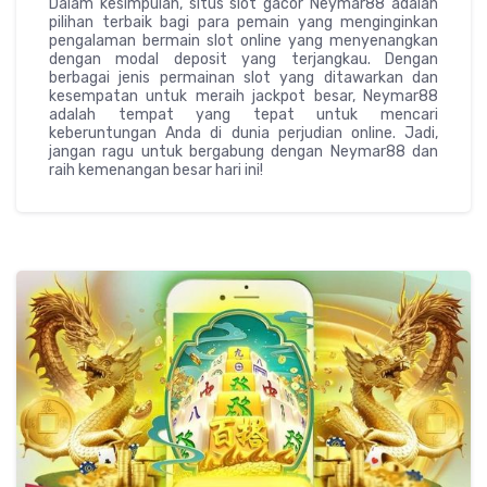
Dalam kesimpulan, situs slot gacor Neymar88 adalah
pilihan terbaik bagi para pemain yang menginginkan
pengalaman bermain slot online yang menyenangkan
dengan modal deposit yang terjangkau. Dengan
berbagai jenis permainan slot yang ditawarkan dan
kesempatan untuk meraih jackpot besar, Neymar88
adalah tempat yang tepat untuk mencari
keberuntungan Anda di dunia perjudian online. Jadi,
jangan ragu untuk bergabung dengan Neymar88 dan
raih kemenangan besar hari ini!