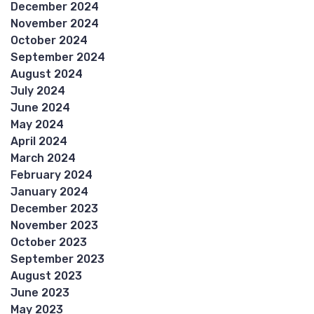
December 2024
November 2024
October 2024
September 2024
August 2024
July 2024
June 2024
May 2024
April 2024
March 2024
February 2024
January 2024
December 2023
November 2023
October 2023
September 2023
August 2023
June 2023
May 2023