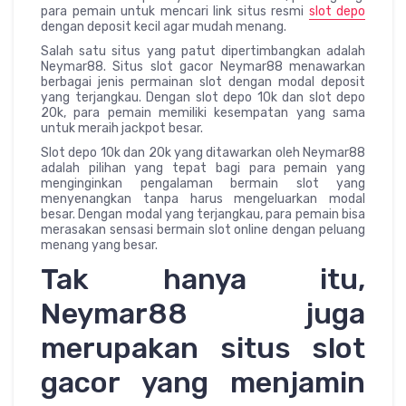
para pemain untuk mencari link situs resmi
slot depo
dengan deposit kecil agar mudah menang.
Salah satu situs yang patut dipertimbangkan adalah
Neymar88. Situs slot gacor Neymar88 menawarkan
berbagai jenis permainan slot dengan modal deposit
yang terjangkau. Dengan slot depo 10k dan slot depo
20k, para pemain memiliki kesempatan yang sama
untuk meraih jackpot besar.
Slot depo 10k dan 20k yang ditawarkan oleh Neymar88
adalah pilihan yang tepat bagi para pemain yang
menginginkan pengalaman bermain slot yang
menyenangkan tanpa harus mengeluarkan modal
besar. Dengan modal yang terjangkau, para pemain bisa
merasakan sensasi bermain slot online dengan peluang
menang yang besar.
Tak hanya itu,
Neymar88 juga
merupakan situs slot
gacor yang menjamin