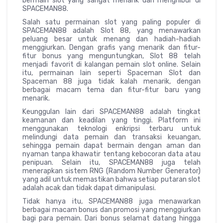
bermain slot yang sangat menarik dan menghibur di
SPACEMAN88.
Salah satu permainan slot yang paling populer di
SPACEMAN88 adalah Slot 88, yang menawarkan
peluang besar untuk menang dan hadiah-hadiah
menggiurkan. Dengan grafis yang menarik dan fitur-
fitur bonus yang menguntungkan, Slot 88 telah
menjadi favorit di kalangan pemain slot online. Selain
itu, permainan lain seperti Spaceman Slot dan
Spaceman 88 juga tidak kalah menarik, dengan
berbagai macam tema dan fitur-fitur baru yang
menarik.
Keunggulan lain dari SPACEMAN88 adalah tingkat
keamanan dan keadilan yang tinggi. Platform ini
menggunakan teknologi enkripsi terbaru untuk
melindungi data pemain dan transaksi keuangan,
sehingga pemain dapat bermain dengan aman dan
nyaman tanpa khawatir tentang kebocoran data atau
penipuan. Selain itu, SPACEMAN88 juga telah
menerapkan sistem RNG (Random Number Generator)
yang adil untuk memastikan bahwa setiap putaran slot
adalah acak dan tidak dapat dimanipulasi.
Tidak hanya itu, SPACEMAN88 juga menawarkan
berbagai macam bonus dan promosi yang menggiurkan
bagi para pemain. Dari bonus selamat datang hingga