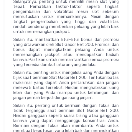
Selanjutnya, penting untuk memilih mesin slot yang
tepat. Perhatikan faktor-faktor seperti tingkat
pengembalian dan volatilitas mesin slot sebelum
memutuskan untuk memainkannya. Mesin dengan
tingkat pengembalian yang tinggi dan volatilitas
rendah cenderung memberikan peluang yang lebih baik
untuk memenangkan jackpot.
Selain itu, manfaatkan fitur-fitur bonus dan promosi
yang ditawarkan oleh Slot Gacor Bet 200. Promosi dan
bonus dapat meningkatkan peluang Anda untuk
memenangkan jackpot atau mendapatkan hadiah
lainnya. Pastikan untuk memanfaatkan semua promosi
yang tersedia dan ikuti aturan yang berlaku.
Selain itu, penting untuk mengelola uang Anda dengan
bijak saat bermain Slot Gacor Bet 200. Tentukan batas
maksimal yang dapat Anda pertaruhkan dan jangan
melewati batas tersebut. Hindari menghabiskan uang
lebih dari yang Anda mampu untuk kehilangan, dan
jangan pernah berjudi dengan uang pinjam.
Selain itu, penting untuk bermain dengan fokus dan
tidak terganggu saat bermain Slot Gacor Bet 200.
Hindari gangguan seperti suara bising atau gangguan
lainnya yang dapat mengganggu konsentrasi Anda.
Bermain dengan fokus akan membantu Anda untuk
membuat keputusan yang lebih baik dan meningkatkan