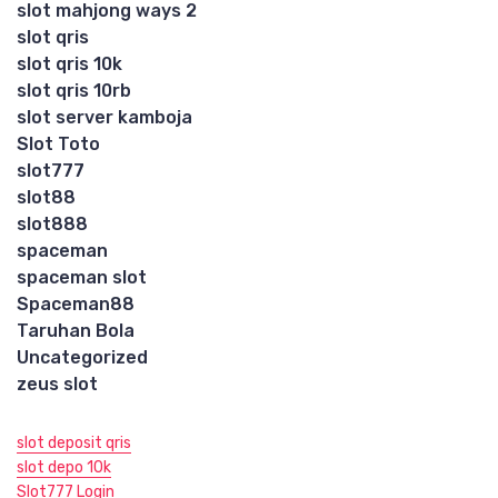
slot mahjong ways 2
slot qris
slot qris 10k
slot qris 10rb
slot server kamboja
Slot Toto
slot777
slot88
slot888
spaceman
spaceman slot
Spaceman88
Taruhan Bola
Uncategorized
zeus slot
slot deposit qris
slot depo 10k
Slot777 Login