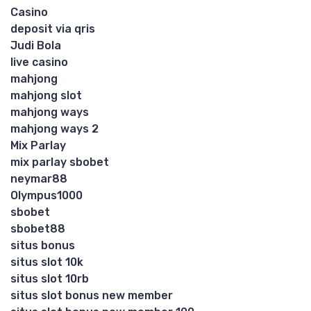
Casino
deposit via qris
Judi Bola
live casino
mahjong
mahjong slot
mahjong ways
mahjong ways 2
Mix Parlay
mix parlay sbobet
neymar88
Olympus1000
sbobet
sbobet88
situs bonus
situs slot 10k
situs slot 10rb
situs slot bonus new member