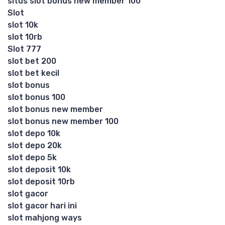
situs slot bonus new member 100
Slot
slot 10k
slot 10rb
Slot 777
slot bet 200
slot bet kecil
slot bonus
slot bonus 100
slot bonus new member
slot bonus new member 100
slot depo 10k
slot depo 20k
slot depo 5k
slot deposit 10k
slot deposit 10rb
slot gacor
slot gacor hari ini
slot mahjong ways