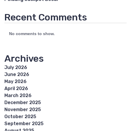
Recent Comments
No comments to show.
Archives
July 2026
June 2026
May 2026
April 2026
March 2026
December 2025
November 2025
October 2025
September 2025
August 2025