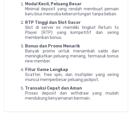
Modal Kecil, Peluang Besar
Minimal deposit yang rendah membuat pemain
baru bisa mencoba keberuntungan tanpa beban.
RTP Tinggi dan Slot Gacor
Slot di server ini memiliki tingkat Return to
Player (RTP) yang kompetitif dan sering
memberikan bonus.
Bonus dan Promo Menarik
Banyak promo untuk menambah saldo dan
meningkatkan peluang menang, termasuk bonus
new member.
Fitur Game Lengkap
Scatter, free spin, dan multiplier yang sering
muncul memperbesar peluang jackpot.
Transaksi Cepat dan Aman
Proses deposit dan withdraw yang mudah
mendukung kenyamanan bermain.