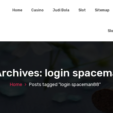
Home
Casino
Judi Bola
Slot
Sitemap
Sl
Archives: login space
Home
Posts tagged "login spaceman88"