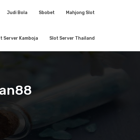
Judi Bola
Sbobet
Mahjong Slot
ot Server Kamboja
Slot Server Thailand
man88