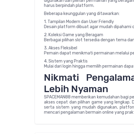
digunakan dan pilihan permainan yang beragam
harus berpindah platform.
Beberapa keunggulan yang ditawarkan:
1. Tampilan Modern dan User Friendly
Desain platform dibuat agar mudah dipahami
2. Koleksi Game yang Beragam
Berbagai pilihan slot tersedia dengan tema dan
3. Akses Fleksibel
Pemain dapat menikmati permainan melalui pe
4. Sistem yang Praktis
Mulai dari login hingga memilih permainan dap
Nikmati Pengalam
Lebih Nyaman
SPACEMAN88 memberikan kemudahan bagi pema
akses cepat dan pilihan game yang lengkap. D
serta sistem yang mudah digunakan, platform
mencari pengalaman bermain online yang prakt