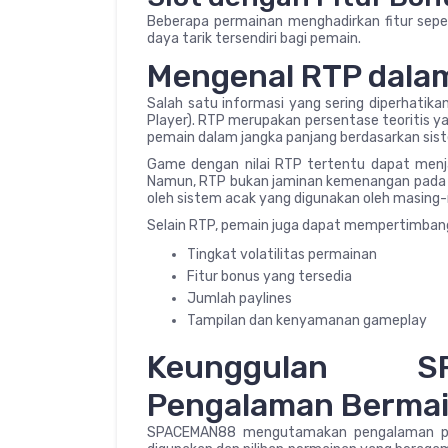
Beberapa permainan menghadirkan fitur sepert
daya tarik tersendiri bagi pemain.
Mengenal RTP dalam
Salah satu informasi yang sering diperhatika
Player). RTP merupakan persentase teoritis 
pemain dalam jangka panjang berdasarkan sis
Game dengan nilai RTP tertentu dapat menja
Namun, RTP bukan jaminan kemenangan pada se
oleh sistem acak yang digunakan oleh masing
Selain RTP, pemain juga dapat mempertimbangk
Tingkat volatilitas permainan
Fitur bonus yang tersedia
Jumlah paylines
Tampilan dan kenyamanan gameplay
Keunggulan S
Pengalaman Berma
SPACEMAN88 mengutamakan pengalaman pe