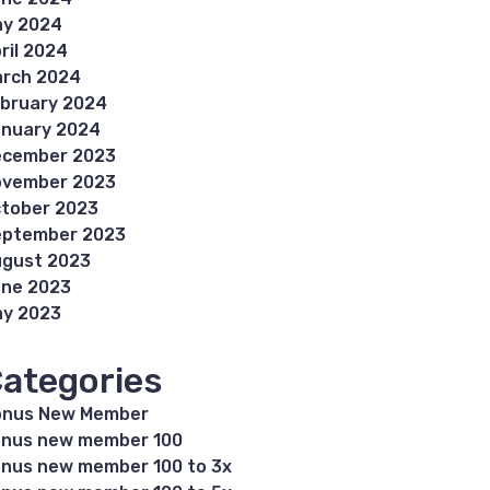
y 2024
ril 2024
rch 2024
bruary 2024
nuary 2024
ecember 2023
ovember 2023
tober 2023
eptember 2023
gust 2023
ne 2023
y 2023
ategories
onus New Member
nus new member 100
nus new member 100 to 3x