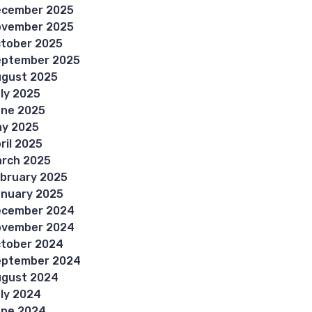
ecember 2025
ovember 2025
tober 2025
eptember 2025
gust 2025
ly 2025
ne 2025
y 2025
ril 2025
rch 2025
bruary 2025
nuary 2025
ecember 2024
ovember 2024
tober 2024
eptember 2024
gust 2024
ly 2024
ne 2024