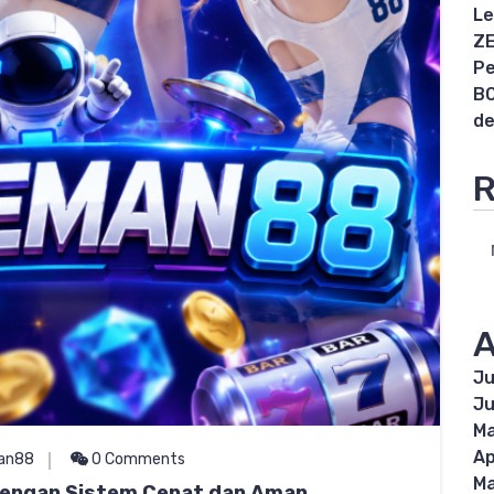
Le
ZE
Pe
BO
de
R
A
Ju
Ju
Ma
Ap
an88
0 Comments
Ma
dengan Sistem Cepat dan Aman