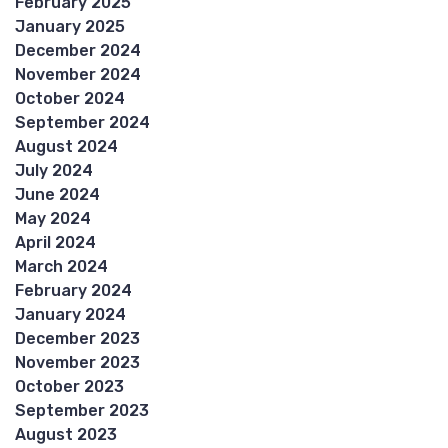
February 2025
January 2025
December 2024
November 2024
October 2024
September 2024
August 2024
July 2024
June 2024
May 2024
April 2024
March 2024
February 2024
January 2024
December 2023
November 2023
October 2023
September 2023
August 2023