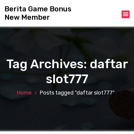
S
Berita Game Bonus
k
New Member
i
p
t
o
c
o
n
Tag Archives: daftar
t
e
slot777
n
t
Home
Posts tagged "daftar slot777"