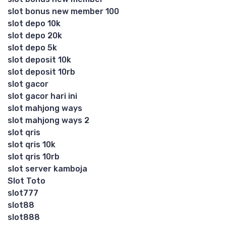
slot bonus new member 100
slot depo 10k
slot depo 20k
slot depo 5k
slot deposit 10k
slot deposit 10rb
slot gacor
slot gacor hari ini
slot mahjong ways
slot mahjong ways 2
slot qris
slot qris 10k
slot qris 10rb
slot server kamboja
Slot Toto
slot777
slot88
slot888