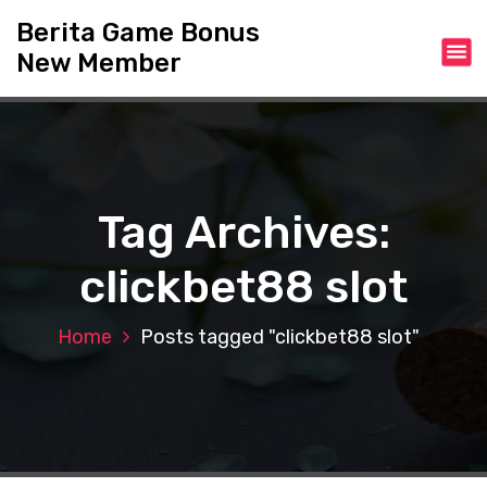
S
Berita Game Bonus
k
New Member
i
p
t
o
c
o
n
Tag Archives:
t
e
clickbet88 slot
n
t
Home
Posts tagged "clickbet88 slot"