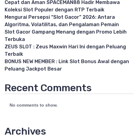
Cepat dan Aman SPACEMAN88 Hadir Membawa
Koleksi Slot Populer dengan RTP Terbaik
Mengurai Persepsi “Slot Gacor” 2026: Antara
Algoritma, Volatilitas, dan Pengalaman Pemain
Slot Gacor Gampang Menang dengan Promo Lebih
Terbuka
ZEUS SLOT : Zeus Maxwin Hari Ini dengan Peluang
Terbaik
BONUS NEW MEMBER : Link Slot Bonus Awal dengan
Peluang Jackpot Besar
Recent Comments
No comments to show.
Archives