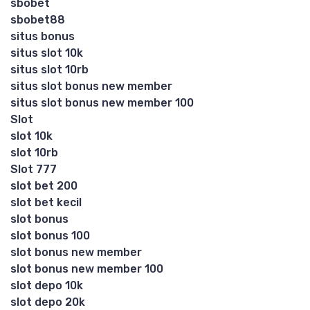
sbobet
sbobet88
situs bonus
situs slot 10k
situs slot 10rb
situs slot bonus new member
situs slot bonus new member 100
Slot
slot 10k
slot 10rb
Slot 777
slot bet 200
slot bet kecil
slot bonus
slot bonus 100
slot bonus new member
slot bonus new member 100
slot depo 10k
slot depo 20k