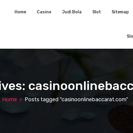
Home
Casino
Judi Bola
Slot
Sitemap
Sl
ives: casinoonlinebac
Home
Posts tagged "casinoonlinebaccarat.com"