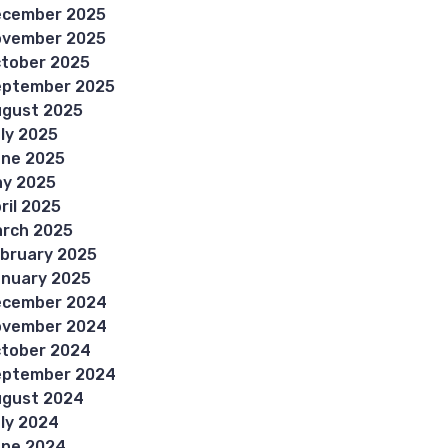
ecember 2025
ovember 2025
tober 2025
eptember 2025
gust 2025
ly 2025
ne 2025
y 2025
ril 2025
rch 2025
bruary 2025
nuary 2025
ecember 2024
ovember 2024
tober 2024
eptember 2024
gust 2024
ly 2024
ne 2024