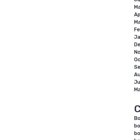
Ma
Ap
Ma
Fe
Ja
D
N
Oc
S
Au
Ju
Ma
C
B
bo
bo