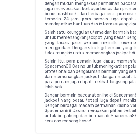
dengan mudah mengakses permainan baccarat o
juga menyediakan berbagai bonus dan promosi
bonus cashback, dan berbagai jenis promosi m
tersedia 24 jam, para pemain juga dapat
mendapatkan bantuan dan informasi yang dipe
Salah satu keunggulan utama dari bermain ba
untuk memenangkan jackpot yang besar. Deng
yang besar, para pemain memiliki kesem
menggiurkan. Dengan strategi bermain yang t
tidak mungkin untuk memenangkan jackpot d
Selain itu, para pemain juga dapat memanfaa
Spaceman88 Casino untuk meningkatkan pelu
profesional dan pengalaman bermain yang seru
dan memenangkan jackpot dengan mudah. Den
para pemain juga dapat melihat langsung j
lebih baik.
Dengan bermain baccarat online di Spaceman
jackpot yang besar, tetapi juga dapat men
Dengan berbagai macam permainan kasino yang
Spaceman88 Casino merupakan pilihan terbaik b
untuk bergabung dan bermain di Spaceman8
seru dan menang besar!