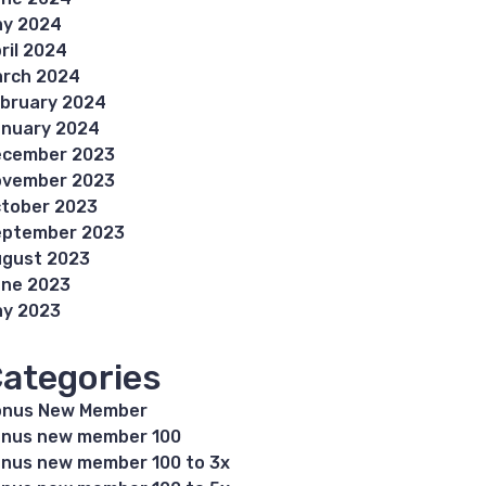
y 2024
ril 2024
rch 2024
bruary 2024
nuary 2024
ecember 2023
ovember 2023
tober 2023
eptember 2023
gust 2023
ne 2023
y 2023
ategories
onus New Member
nus new member 100
nus new member 100 to 3x