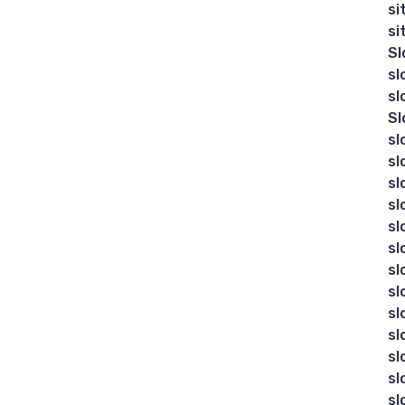
si
si
Sl
sl
sl
Sl
sl
sl
sl
sl
sl
sl
sl
sl
sl
sl
sl
sl
sl