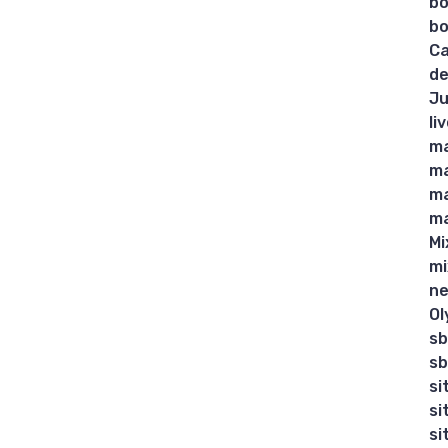
bo
bo
Ca
de
Ju
li
m
ma
ma
ma
Mi
mi
n
Ol
sb
s
si
si
si