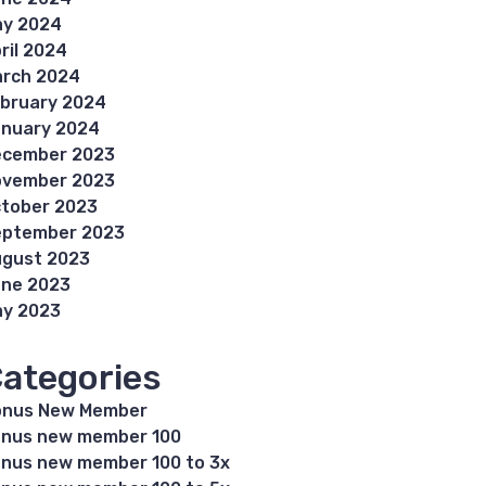
y 2024
ril 2024
rch 2024
bruary 2024
nuary 2024
ecember 2023
ovember 2023
tober 2023
eptember 2023
gust 2023
ne 2023
y 2023
ategories
onus New Member
nus new member 100
nus new member 100 to 3x