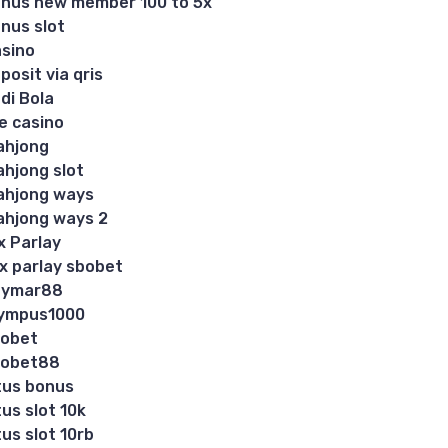
nus new member 100 to 5x
nus slot
sino
posit via qris
di Bola
ve casino
ahjong
hjong slot
hjong ways
hjong ways 2
x Parlay
x parlay sbobet
eymar88
ympus1000
obet
bobet88
tus bonus
tus slot 10k
tus slot 10rb