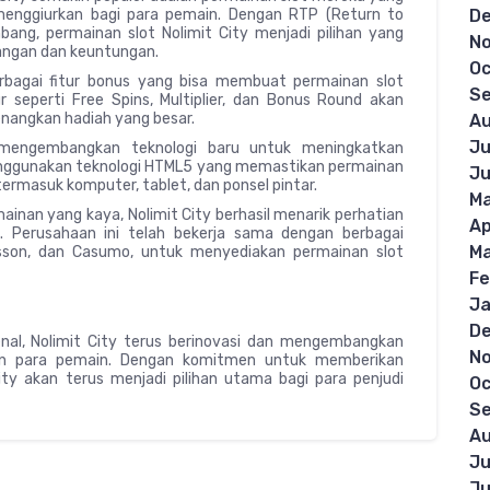
D
enggiurkan bagi para pemain. Dengan RTP (Return to
mbang, permainan slot Nolimit City menjadi pilihan yang
N
nangan dan keuntungan.
Oc
erbagai fitur bonus yang bisa membuat permainan slot
S
 seperti Free Spins, Multiplier, dan Bonus Round akan
angkan hadiah yang besar.
Au
Ju
s mengembangkan teknologi baru untuk meningkatkan
nggunakan teknologi HTML5 yang memastikan permainan
Ju
termasuk komputer, tablet, dan ponsel pintar.
Ma
ainan yang kaya, Nolimit City berhasil menarik perhatian
Ap
a. Perusahaan ini telah bekerja sama dengan berbagai
Ma
sson, dan Casumo, untuk menyediakan permainan slot
Fe
Ja
D
nal, Nolimit City terus berinovasi dan mengembangkan
N
n para pemain. Dengan komitmen untuk memberikan
ty akan terus menjadi pilihan utama bagi para penjudi
Oc
S
Au
Ju
Ju