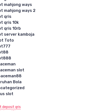
ot mahjong ways
ot mahjong ways 2
ot qris
ot qris 10k
ot qris 10rb
ot server kamboja
ot Toto
ot777
ot88
ot888
paceman
aceman slot
paceman88
ruhan Bola
categorized
us slot
t deposit qris