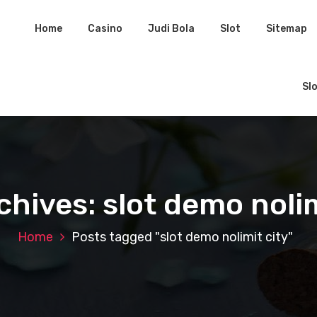
Home
Casino
Judi Bola
Slot
Sitemap
Sl
chives: slot demo nolim
Home
Posts tagged "slot demo nolimit city"