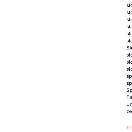
sl
sl
sl
sl
sl
sl
Sl
sl
sl
sl
s
sp
S
Ta
Un
ze
slo