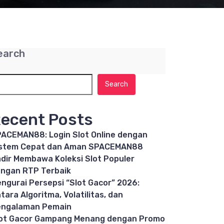
earch
Search
ecent Posts
ACEMAN88: Login Slot Online dengan
istem Cepat dan Aman SPACEMAN88
dir Membawa Koleksi Slot Populer
ngan RTP Terbaik
ngurai Persepsi “Slot Gacor” 2026:
tara Algoritma, Volatilitas, dan
engalaman Pemain
ot Gacor Gampang Menang dengan Promo