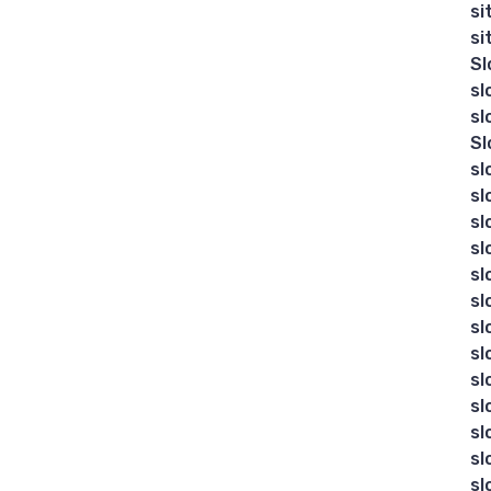
si
si
Sl
sl
sl
Sl
sl
sl
sl
sl
sl
sl
sl
sl
sl
sl
sl
sl
sl