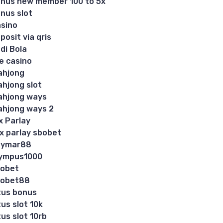
nus new member 100 to 5x
nus slot
sino
posit via qris
di Bola
ve casino
ahjong
hjong slot
hjong ways
hjong ways 2
x Parlay
x parlay sbobet
eymar88
ympus1000
obet
bobet88
tus bonus
tus slot 10k
tus slot 10rb