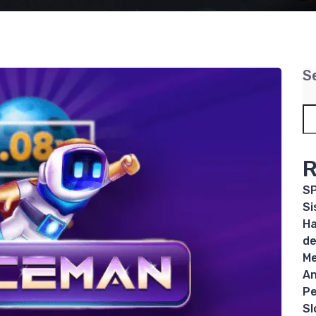
S
R
SP
S
Ha
de
Me
An
P
Sl