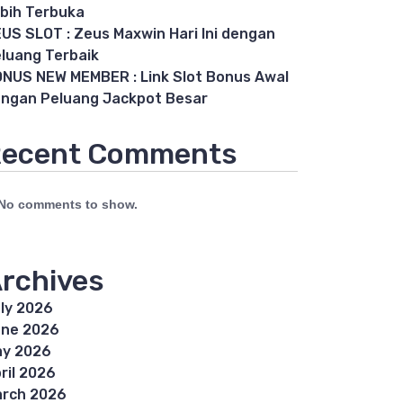
bih Terbuka
US SLOT : Zeus Maxwin Hari Ini dengan
luang Terbaik
NUS NEW MEMBER : Link Slot Bonus Awal
ngan Peluang Jackpot Besar
ecent Comments
No comments to show.
rchives
ly 2026
ne 2026
y 2026
ril 2026
rch 2026