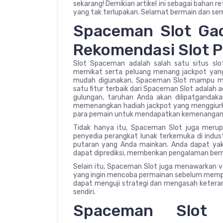
sekarang! Demikian artikel ini sebagai bahan 
yang tak terlupakan. Selamat bermain dan se
Spaceman Slot Gac
Rekomendasi Slot Pa
Slot Spaceman adalah salah satu situs sl
memikat serta peluang menang jackpot yang
mudah digunakan, Spaceman Slot mampu mem
satu fitur terbaik dari Spaceman Slot adalah 
gulungan, taruhan Anda akan dilipatgandak
memenangkan hadiah jackpot yang menggiurka
para pemain untuk mendapatkan kemenangan ya
Tidak hanya itu, Spaceman Slot juga merup
penyedia perangkat lunak terkemuka di indust
putaran yang Anda mainkan. Anda dapat yaki
dapat diprediksi, memberikan pengalaman berm
Selain itu, Spaceman Slot juga menawarkan ve
yang ingin mencoba permainan sebelum mempe
dapat menguji strategi dan mengasah ketera
sendiri.
Spaceman Slot 