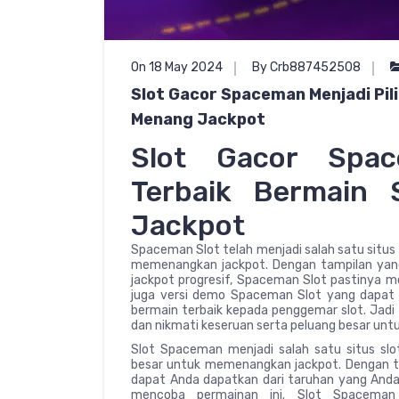
On 18 May 2024
By Crb887452508
Slot Gacor Spaceman Menjadi Pil
Menang Jackpot
Slot Gacor Spac
Terbaik Bermain
Jackpot
Spaceman Slot telah menjadi salah satu situ
memenangkan jackpot. Dengan tampilan ya
jackpot progresif, Spaceman Slot pastinya me
juga versi demo Spaceman Slot yang dapat 
bermain terbaik kepada penggemar slot. Jadi 
dan nikmati keseruan serta peluang besar un
Slot Spaceman menjadi salah satu situs sl
besar untuk memenangkan jackpot. Dengan ta
dapat Anda dapatkan dari taruhan yang Anda l
mencoba permainan ini. Slot Spaceman 