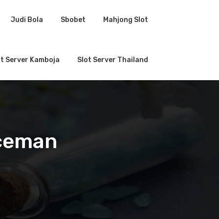
Judi Bola
Sbobet
Mahjong Slot
ot Server Kamboja
Slot Server Thailand
aceman