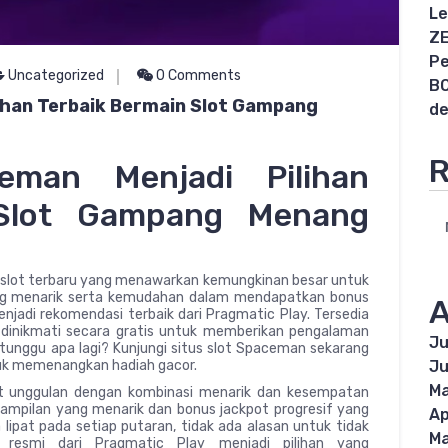
Le
ZE
Pe
Uncategorized
0 Comments
BO
ihan Terbaik Bermain Slot Gampang
de
R
eman Menjadi Pilihan
 Slot Gampang Menang
s slot terbaru yang menawarkan kemungkinan besar untuk
ng menarik serta kemudahan dalam mendapatkan bonus
A
njadi rekomendasi terbaik dari Pragmatic Play. Tersedia
dinikmati secara gratis untuk memberikan pengalaman
Ju
tunggu apa lagi? Kunjungi situs slot Spaceman sekarang
tuk memenangkan hadiah gacor.
Ju
Ma
ot unggulan dengan kombinasi menarik dan kesempatan
mpilan yang menarik dan bonus jackpot progresif yang
Ap
ipat pada setiap putaran, tidak ada alasan untuk tidak
Ma
resmi dari Pragmatic Play menjadi pilihan yang