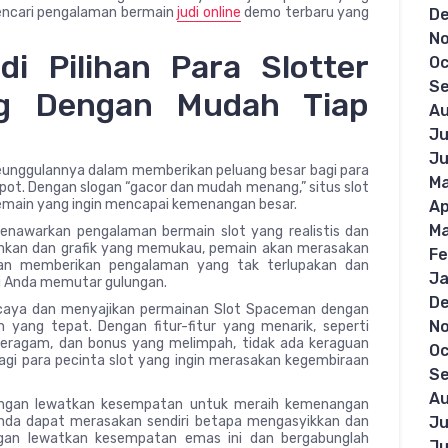
encari pengalaman bermain
judi online
demo terbaru yang
D
N
i Pilihan Para Slotter
Oc
S
g Dengan Mudah Tiap
Au
Ju
Ju
keunggulannya dalam memberikan peluang besar bagi para
Ma
t. Dengan slogan “gacor dan mudah menang,” situs slot
emain yang ingin mencapai kemenangan besar.
Ap
Ma
nawarkan pengalaman bermain slot yang realistis dan
kan dan grafik yang memukau, pemain akan merasakan
Fe
 akan memberikan pengalaman yang tak terlupakan dan
Ja
i Anda memutar gulungan.
D
ercaya dan menyajikan permainan Slot Spaceman dengan
N
han yang tepat. Dengan fitur-fitur yang menarik, seperti
 beragam, dan bonus yang melimpah, tidak ada keraguan
Oc
bagi para pecinta slot yang ingin merasakan kegembiraan
S
Au
jangan lewatkan kesempatan untuk meraih kemenangan
Anda dapat merasakan sendiri betapa mengasyikkan dan
Ju
ngan lewatkan kesempatan emas ini dan bergabunglah
Ju