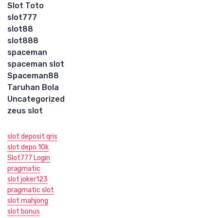
Slot Toto
slot777
slot88
slot888
spaceman
spaceman slot
Spaceman88
Taruhan Bola
Uncategorized
zeus slot
slot deposit qris
slot depo 10k
Slot777 Login
pragmatic
slot joker123
pragmatic slot
slot mahjong
slot bonus