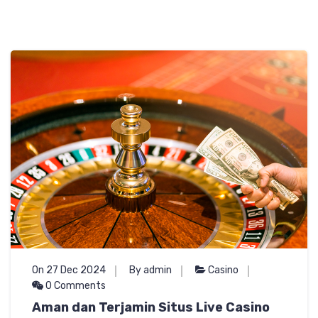
On 27 Dec 2024
By admin
Casino
0 Comments
Aman dan Terjamin Situs Live Casino