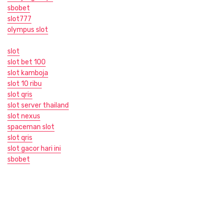
sbobet
slot777
olympus slot
slot
slot bet 100
slot kamboja
slot 10 ribu
slot qris
slot server thailand
slot nexus
spaceman slot
slot qris
slot gacor hari ini
sbobet