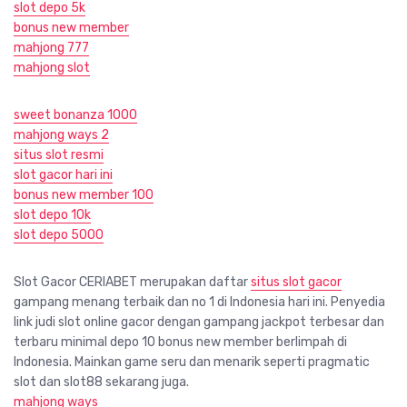
slot depo 5k
bonus new member
mahjong 777
mahjong slot
sweet bonanza 1000
mahjong ways 2
situs slot resmi
slot gacor hari ini
bonus new member 100
slot depo 10k
slot depo 5000
Slot Gacor CERIABET merupakan daftar
situs slot gacor
gampang menang terbaik dan no 1 di Indonesia hari ini. Penyedia
link judi slot online gacor dengan gampang jackpot terbesar dan
terbaru minimal depo 10 bonus new member berlimpah di
Indonesia. Mainkan game seru dan menarik seperti pragmatic
slot dan slot88 sekarang juga.
mahjong ways