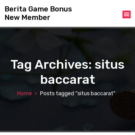
S
Berita Game Bonus
k
New Member
i
p
t
o
c
o
n
Tag Archives: situs
t
e
baccarat
n
t
Home
Posts tagged "situs baccarat"