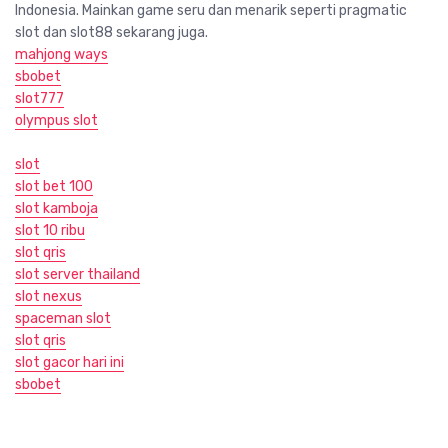
Indonesia. Mainkan game seru dan menarik seperti pragmatic
slot dan slot88 sekarang juga.
mahjong ways
sbobet
slot777
olympus slot
slot
slot bet 100
slot kamboja
slot 10 ribu
slot qris
slot server thailand
slot nexus
spaceman slot
slot qris
slot gacor hari ini
sbobet