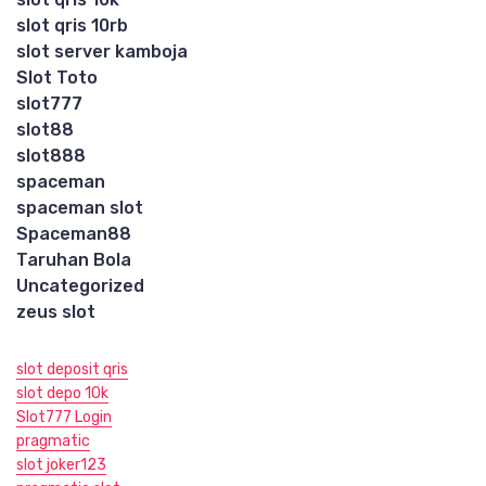
slot qris 10rb
slot server kamboja
Slot Toto
slot777
slot88
slot888
spaceman
spaceman slot
Spaceman88
Taruhan Bola
Uncategorized
zeus slot
slot deposit qris
slot depo 10k
Slot777 Login
pragmatic
slot joker123