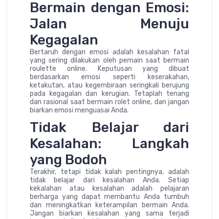
Bermain dengan Emosi:
Jalan Menuju
Kegagalan
Bertaruh dengan emosi adalah kesalahan fatal
yang sering dilakukan oleh pemain saat bermain
roulette online. Keputusan yang dibuat
berdasarkan emosi seperti keserakahan,
ketakutan, atau kegembiraan seringkali berujung
pada kegagalan dan kerugian. Tetaplah tenang
dan rasional saat bermain rolet online, dan jangan
biarkan emosi menguasai Anda.
Tidak Belajar dari
Kesalahan: Langkah
yang Bodoh
Terakhir, tetapi tidak kalah pentingnya, adalah
tidak belajar dari kesalahan Anda. Setiap
kekalahan atau kesalahan adalah pelajaran
berharga yang dapat membantu Anda tumbuh
dan meningkatkan keterampilan bermain Anda.
Jangan biarkan kesalahan yang sama terjadi