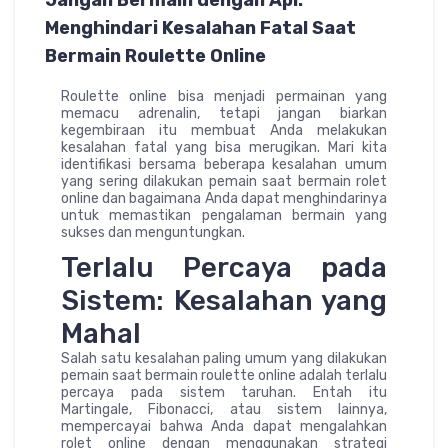
Jangan Bermain dengan Api:
Menghindari Kesalahan Fatal Saat
Bermain Roulette Online
Roulette online bisa menjadi permainan yang
memacu adrenalin, tetapi jangan biarkan
kegembiraan itu membuat Anda melakukan
kesalahan fatal yang bisa merugikan. Mari kita
identifikasi bersama beberapa kesalahan umum
yang sering dilakukan pemain saat bermain rolet
online dan bagaimana Anda dapat menghindarinya
untuk memastikan pengalaman bermain yang
sukses dan menguntungkan.
Terlalu Percaya pada
Sistem: Kesalahan yang
Mahal
Salah satu kesalahan paling umum yang dilakukan
pemain saat bermain roulette online adalah terlalu
percaya pada sistem taruhan. Entah itu
Martingale, Fibonacci, atau sistem lainnya,
mempercayai bahwa Anda dapat mengalahkan
rolet online dengan menggunakan strategi