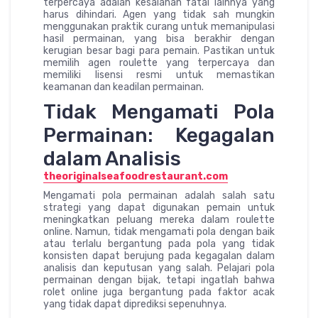
terpercaya adalah kesalahan fatal lainnya yang
harus dihindari. Agen yang tidak sah mungkin
menggunakan praktik curang untuk memanipulasi
hasil permainan, yang bisa berakhir dengan
kerugian besar bagi para pemain. Pastikan untuk
memilih agen roulette yang terpercaya dan
memiliki lisensi resmi untuk memastikan
keamanan dan keadilan permainan.
Tidak Mengamati Pola
Permainan: Kegagalan
dalam Analisis
theoriginalseafoodrestaurant.com
Mengamati pola permainan adalah salah satu
strategi yang dapat digunakan pemain untuk
meningkatkan peluang mereka dalam roulette
online. Namun, tidak mengamati pola dengan baik
atau terlalu bergantung pada pola yang tidak
konsisten dapat berujung pada kegagalan dalam
analisis dan keputusan yang salah. Pelajari pola
permainan dengan bijak, tetapi ingatlah bahwa
rolet online juga bergantung pada faktor acak
yang tidak dapat diprediksi sepenuhnya.