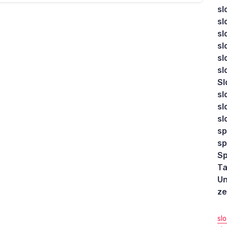
sl
sl
sl
sl
sl
sl
Sl
sl
sl
sl
s
sp
S
Ta
Un
ze
slo