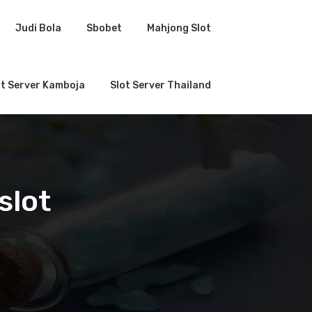
Judi Bola
Sbobet
Mahjong Slot
ot Server Kamboja
Slot Server Thailand
slot