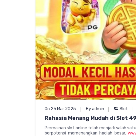
On 25 Mar 2025
By admin
Slot
Rahasia Menang Mudah di Slot 4
Permainan slot online telah menjadi salah sat
berpotensi memenangkan hadiah besar.
www