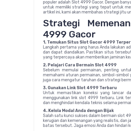
populer adalah Slot 4999 Gacor. Dengan banya
untuk memiliki strategi yang tepat untuk 
artikel ini, kami akan membahas strategi jitu
Strategi Memenan
4999 Gacor
1. Temukan Situs Slot Gacor 4999 Terpe
Langkah pertama yang harus Anda lakukan ad
dan dapat diandalkan. Pastikan situs tersebut 
yang terpercaya akan memberikan jaminan ke
2. Pelajari Cara Bermain Slot 4999
Sebelum memulai permainan, penting untu
memahami aturan permainan, simbol-simbol y
juga cara mengatur taruhan dan strategi berma
3. Gunakan Link Slot 4999 Terbaru
Untuk memastikan koneksi yang lancar da
menggunakan link slot 4999 terbaru. Link ter
dan menghindari kendala teknis selama permai
4. Kelola Modal Anda dengan Bijak
Salah satu kunci sukses dalam bermain slot 4
kerugian dan kemenangan yang realistis, dan 
batas tersebut. Jaga emosi Anda dan hindari k