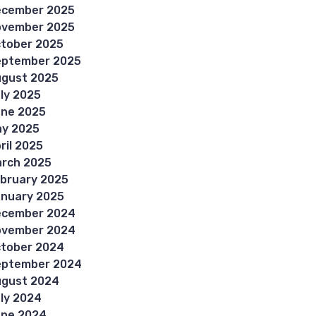
ecember 2025
ovember 2025
tober 2025
eptember 2025
gust 2025
ly 2025
ne 2025
y 2025
ril 2025
rch 2025
bruary 2025
nuary 2025
ecember 2024
ovember 2024
tober 2024
eptember 2024
gust 2024
ly 2024
ne 2024