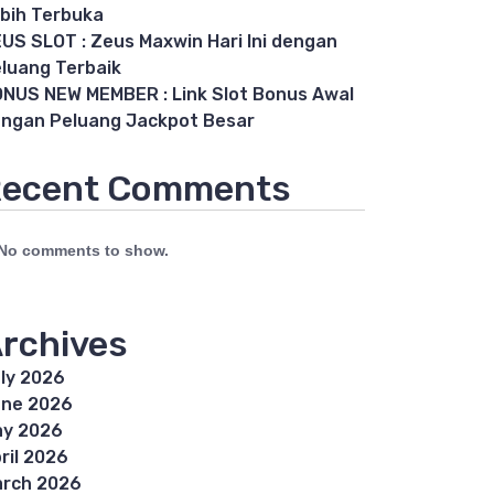
bih Terbuka
US SLOT : Zeus Maxwin Hari Ini dengan
luang Terbaik
NUS NEW MEMBER : Link Slot Bonus Awal
ngan Peluang Jackpot Besar
ecent Comments
No comments to show.
rchives
ly 2026
ne 2026
y 2026
ril 2026
rch 2026