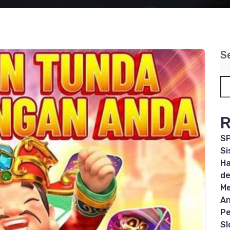
S
R
SP
S
Ha
de
Me
An
P
Sl