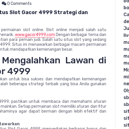
bo
0 Comments
bo
tus Slot Gacor 4999 Strategi dan
Ca
de
Ju
 permainan slot online. Slot online menjadi salah satu
menarik.
www.gacor4999.com
Dengan berbagai tema dan
li
atian para pemain judi. Salah satu situs slot yang sedang
m
cor 4999. Situs ini menawarkan berbagai macam permainan
ma
r untuk mendapatkan kemenangan besar.
ma
 Mengalahkan Lawan di
ma
or 4999
Mi
mi
rlukan untuk bisa sukses dan mendapatkan kemenangan
n
adalah beberapa strategi terbaik yang bisa Anda gunakan
Ol
sb
r 4999, pastikan untuk membaca dan memahami aturan
s
a mainkan. Setiap permainan slot memiliki aturan dan fitur
si
haminya agar dapat bermain dengan lebih efektif dan
si
itawarkan
si
Situs Slot Gacor 4999, menyediakan berbagai bonus dan