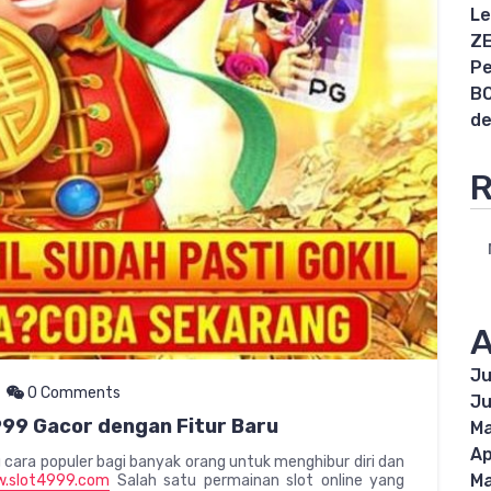
Le
ZE
Pe
BO
de
R
A
Ju
0 Comments
Ju
999 Gacor dengan Fitur Baru
Ma
Ap
u cara populer bagi banyak orang untuk menghibur diri dan
Ma
.slot4999.com
Salah satu permainan slot online yang