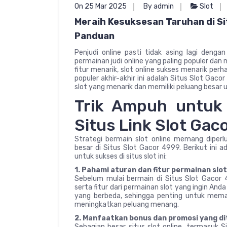
On 25 Mar 2025
By admin
Slot
Meraih Kesuksesan Taruhan di Si
Panduan
Penjudi online pasti tidak asing lagi dengan
permainan judi online yang paling populer dan 
fitur menarik, slot online sukses menarik perh
populer akhir-akhir ini adalah Situs Slot Ga
slot yang menarik dan memiliki peluang besa
Trik Ampuh untuk
Situs Link Slot Gac
Strategi bermain slot online memang dipe
besar di Situs Slot Gacor 4999. Berikut ini 
untuk sukses di situs slot ini:
1. Pahami aturan dan fitur permainan slot
Sebelum mulai bermain di Situs Slot Gaco
serta fitur dari permainan slot yang ingin And
yang berbeda, sehingga penting untuk mema
meningkatkan peluang menang.
2. Manfaatkan bonus dan promosi yang d
Sebagian besar situs slot online, termasuk 