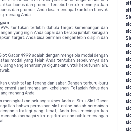
si
aatkan bonus dan promosi tersebut untuk meningkatkan
si
onus dan promosi, Anda bisa mendapatkan lebih banyak
ang menang Anda.
Sl
gian
sl
4999, tentukan terlebih dahulu target kemenangan dan
sl
angan yang ingin Anda capai dan berapa jumlah kerugian
an target, Anda bisa bermain dengan lebih disiplin dan
Sl
sl
sl
s Slot Gacor 4999 adalah dengan mengelola modal dengan
sl
i batas modal yang telah Anda tentukan sebelumnya dan
u uang yang seharusnya digunakan untuk kebutuhan lain.
sl
jawab.
sl
sl
tikan untuk tetap tenang dan sabar. Jangan terburu-buru
sl
g emosi saat mengalami kekalahan. Tetaplah fokus dan
uang menang Anda.
sl
sl
a meningkatkan peluang sukses Anda di Situs Slot Gacor
gatlah bahwa permainan slot online adalah permainan
sl
dengan strategi yang tepat, Anda bisa meningkatkan
sl
 mencoba berbagai strategi di atas dan raih kemenangan
l!
sl
sl